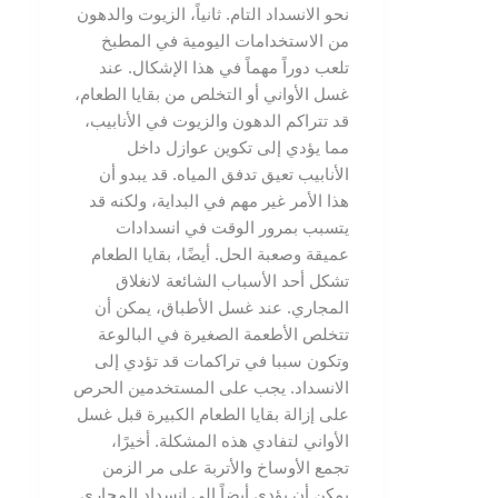
نحو الانسداد التام. ثانياً، الزيوت والدهون
من الاستخدامات اليومية في المطبخ
تلعب دوراً مهماً في هذا الإشكال. عند
غسل الأواني أو التخلص من بقايا الطعام،
قد تتراكم الدهون والزيوت في الأنابيب،
مما يؤدي إلى تكوين عوازل داخل
الأنابيب تعيق تدفق المياه. قد يبدو أن
هذا الأمر غير مهم في البداية، ولكنه قد
يتسبب بمرور الوقت في انسدادات
عميقة وصعبة الحل. أيضًا، بقايا الطعام
تشكل أحد الأسباب الشائعة لانغلاق
المجاري. عند غسل الأطباق، يمكن أن
تتخلص الأطعمة الصغيرة في البالوعة
وتكون سببا في تراكمات قد تؤدي إلى
الانسداد. يجب على المستخدمين الحرص
على إزالة بقايا الطعام الكبيرة قبل غسل
الأواني لتفادي هذه المشكلة. أخيرًا،
تجمع الأوساخ والأتربة على مر الزمن
يمكن أن يؤدي أيضاً إلى انسداد المجاري.