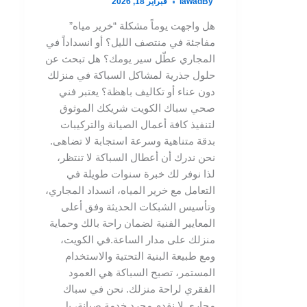
By
iawad
فبراير 18, 2026
هل واجهت يوماً مشكلة “خرير مياه”
مفاجئة في منتصف الليل؟ أو انسداداً في
المجاري عطّل سير يومك؟ هل تبحث عن
حلول جذرية لمشاكل السباكة في منزلك
دون عناء أو تكاليف باهظة؟ يعتبر فني
صحي سباك الكويت شريكك الموثوق
لتنفيذ كافة أعمال الصيانة والتركيبات
بدقة متناهية وسرعة استجابة لا تضاهى.
نحن ندرك أن أعطال السباكة لا تنتظر،
لذا نوفر لك خبرة سنوات طويلة في
التعامل مع خرير المياه، انسداد المجاري،
وتأسيس الشبكات الحديثة وفق أعلى
المعايير الفنية لضمان راحة بالك وحماية
منزلك على مدار الساعة.في الكويت،
ومع طبيعة البنية التحتية والاستخدام
المستمر، تصبح السباكة هي العمود
الفقري لراحة منزلك. نحن في سباك
مجاري لا نقدم مجرد خدمة صيانة، بل