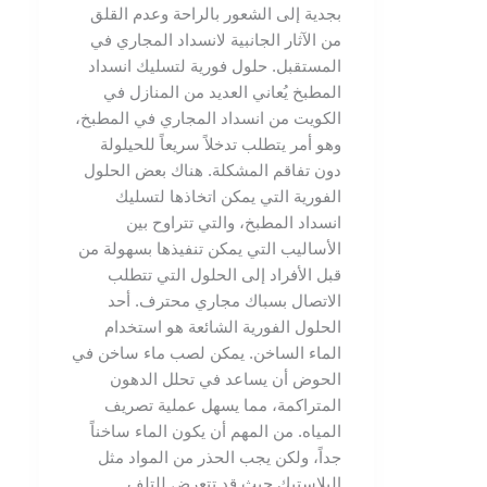
بجدية إلى الشعور بالراحة وعدم القلق
من الآثار الجانبية لانسداد المجاري في
المستقبل. حلول فورية لتسليك انسداد
المطبخ يُعاني العديد من المنازل في
الكويت من انسداد المجاري في المطبخ،
وهو أمر يتطلب تدخلاً سريعاً للحيلولة
دون تفاقم المشكلة. هناك بعض الحلول
الفورية التي يمكن اتخاذها لتسليك
انسداد المطبخ، والتي تتراوح بين
الأساليب التي يمكن تنفيذها بسهولة من
قبل الأفراد إلى الحلول التي تتطلب
الاتصال بسباك مجاري محترف. أحد
الحلول الفورية الشائعة هو استخدام
الماء الساخن. يمكن لصب ماء ساخن في
الحوض أن يساعد في تحلل الدهون
المتراكمة، مما يسهل عملية تصريف
المياه. من المهم أن يكون الماء ساخناً
جداً، ولكن يجب الحذر من المواد مثل
البلاستيك حيث قد تتعرض للتلف.