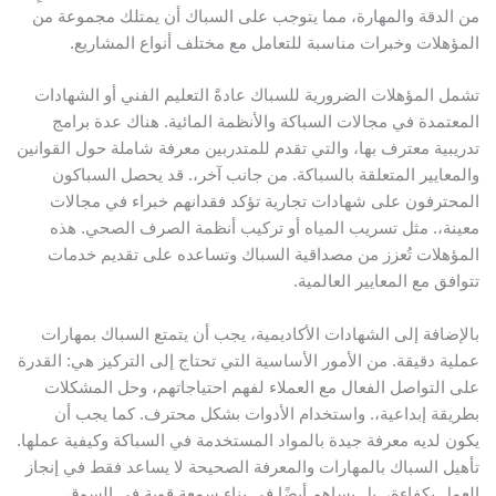
من الدقة والمهارة، مما يتوجب على السباك أن يمتلك مجموعة من
المؤهلات وخبرات مناسبة للتعامل مع مختلف أنواع المشاريع.
تشمل المؤهلات الضرورية للسباك عادةً التعليم الفني أو الشهادات
المعتمدة في مجالات السباكة والأنظمة المائية. هناك عدة برامج
تدريبية معترف بها، والتي تقدم للمتدربين معرفة شاملة حول القوانين
والمعايير المتعلقة بالسباكة. من جانب آخر،. قد يحصل السباكون
المحترفون على شهادات تجارية تؤكد فقدانهم خبراء في مجالات
معينة،. مثل تسريب المياه أو تركيب أنظمة الصرف الصحي. هذه
المؤهلات تُعزز من مصداقية السباك وتساعده على تقديم خدمات
تتوافق مع المعايير العالمية.
بالإضافة إلى الشهادات الأكاديمية، يجب أن يتمتع السباك بمهارات
عملية دقيقة. من الأمور الأساسية التي تحتاج إلى التركيز هي: القدرة
على التواصل الفعال مع العملاء لفهم احتياجاتهم، وحل المشكلات
بطريقة إبداعية،. واستخدام الأدوات بشكل محترف. كما يجب أن
يكون لديه معرفة جيدة بالمواد المستخدمة في السباكة وكيفية عملها.
تأهيل السباك بالمهارات والمعرفة الصحيحة لا يساعد فقط في إنجاز
العمل بكفاءة،. بل يساهم أيضًا في بناء سمعة قوية في السوق.