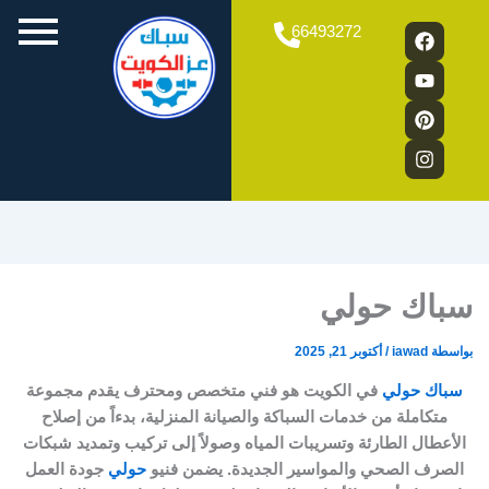
فني
افضل
سباك
تركيب
تركيب
تركيب
Y
P
F
I
66493272
فلاتر
صحي
سباك
مجاري
شورات
غسالات
a
o
n
i
ماء
سباك
مجاري
الكويت
الكويت
الكويت
u
n
c
s
|
الكويت:
بالكويت:
e
t
t
t
5
فني
حلول
b
u
e
a
ذكية
حلول
تسليك
o
b
g
r
فورية
مجاري
وشاملة
o
e
e
r
خبير
لتسليك
لمشكلات
a
k
s
متاح
انسداد
السباكة
m
t
24
في
المطبخ
ساعة
منزلك
والحمام
سباك حولي
بواسطة
iawad
/
أكتوبر 21, 2025
سباك حولي
في الكويت هو فني متخصص ومحترف يقدم مجموعة
متكاملة من خدمات السباكة والصيانة المنزلية، بدءاً من إصلاح
الأعطال الطارئة وتسريبات المياه وصولاً إلى تركيب وتمديد شبكات
الصرف الصحي والمواسير الجديدة. يضمن فنيو
حولي
جودة العمل