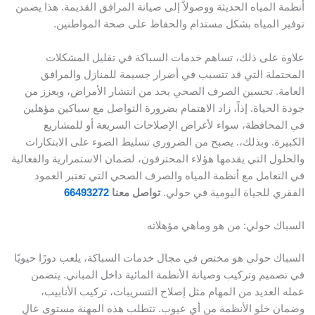
أنظمة المياه الحديثة ووصولاً إلى صيانة المرافق القديمة. هذا يضمن
توفير المياه بشكل مستدام والحفاظ على صحة المواطنين.
علاوة على ذلك، تساهم خدمات السباكة في تقليل المشكلات
المحتملة التي قد تتسبب في أضرار جسيمة للمنازل والمرافق
العامة. تحسين الصرف الصحي يحد من انتشار الأمراض، ويعزز من
جودة الحياة. إذاً، زاد الاهتمام بضرورة التواصل مع سباكين مؤهلين
في المحافظة، سواء لأغراض الإصلاحات السريعة أو للمشاريع
الكبيرة. وبذلك،. يصبح من الضروري تسليط الضوء على الابتكارات
والحلول التي يقدمها هؤلاء المحترفون، لضمان الاستمرارية والفعالية
في التعامل مع أنظمة المياه والصرف الصحي التي تعتبر العمود
الفقري للحياة اليومية في حولي.
تواصل معنا
66493272
السباك حولي: من هو وماهي مؤهلاته
السباك حولي هو مختص في مجال خدمات السباكة، يلعب دورًا حيويًا
في تصميم وتركيب وصيانة الأنظمة المائية داخل المباني. يتضمن
عمله العديد من المهام مثل إصلاح التسريبات، تركيب الأنابيب،
وضمان خلو الأنظمة من أي عيوب. تتطلب هذه المهنة مستوى عالٍ