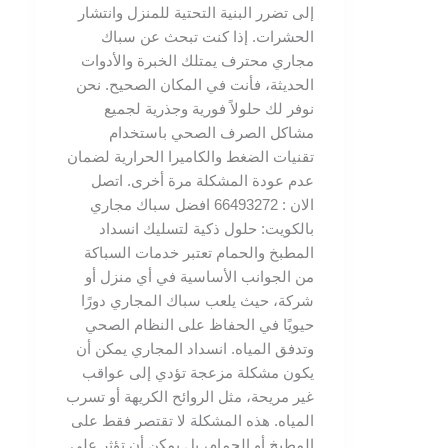
إلى تضرر البنية التحتية للمنزل وانتشار
الحشرات. إذا كنت تبحث عن سباك
مجاري محترف يمتلك الخبرة والأدوات
الحديثة، فأنت في المكان الصحيح. نحن
نوفر لك حلولاً فورية وجذرية لجميع
مشاكل الصرف الصحي باستخدام
تقنيات الضغط والكاميرا الحرارية لضمان
عدم عودة المشكلة مرة أخرى. اتصل
الان : 66493272 افضل سباك مجاري
بالكويت: حلول ذكية لتسليك انسداد
المطبخ والحمام تعتبر خدمات السباكة
من الجوانب الأساسية في أي منزل أو
شركة، حيث يلعب سباك المجاري دورًا
حيويًا في الحفاظ على النظام الصحي
وتدفق المياه. انسداد المجاري يمكن أن
يكون مشكلة مزعجة تؤدي إلى عواقب
غير مريحة، مثل الروائح الكريهة أو تسرب
المياه. هذه المشكلة لا تقتصر فقط على
المطبخ أو الحمام، بل يمكن أن تؤثر على