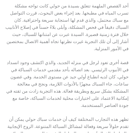
أحد القصص الملهمة تتعلق بسيدة من حولي كانت تواجه مشكلة
تسرب المياه في مطبخها. بعد إجراء بعض البحوث، قررت التواصل
مع سباك محتمل، والذي قدم لها استجابة سريعة واحترافية. كان
السباك دقيقاً في فحص المشكلة، وأبلى بلاءً حسناً في إصلاح الأنابيب
خلال فترة زمنية قصيرة. السيدة عبرت عن امتنانها للسباك، حيث
أشار إلى أن تلك التجربة غيرت نظرتها تجاه أهمية الاتصال بمختصين
في الأمور المنزلية.
قصة أخرى تعود لرجل في منزله الجديد، والذي اكتشف وجود انسداد
في الأنبوب الرئيسي. بعد اتصاله بأحد مقدمي خدمات السباكة في
حولي، كان لديه انطباع أولي جيد عن مستوى الخدمة. وفي غضون
ساعات، جاء السباك مجهزًا بالأدوات اللازمة، ونجح في معالجة
المشكلة بشكل سريع وبطريقة فعالة. هذه التجربة زادت من ثقته في
إمكانية الاعتماد على اختيارات محلية لخدمات السباكة، خاصة مع
جودة العناصر المستخدمة.
تظهر هذه التجارب المختلفة كيف أن خدمات سباك حولي يمكن أن
تقدم حلولاً سريعة وفعالة لمشاكل السباكة المتنوعة. الروح الإيجابية