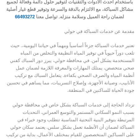
باستخدام أحدث الأدوات والتقنيات لتوفير حلول دائمة وفعالة لجميع
مشاكل السباكة، مع الالتزام بالدقة والسرعة وتوفير قطع غيار أصلية
لضمان راحة العميل وسلامة منزله. تواصل معنا
66493272
مقدمة عن خدمات السباكة في حولي
تعتبر خدمات السباكة جزءاً أساسياً ومهماً في حياتنا اليومية،. حيث
تلعب دوراً حيوياً في توفير المياه النظيفة والتخلص من المياه
المستخدمة بشكل آمن. في محافظة حولي، يبرز دور السباك كفني
صحي متخصص، يمتلك المهارات والمعرفة اللازمة لضمان عمل
أنظمة المياه والصرف الصحي بكفاءة. يتعامل السباك مع تركيب
الأنابيب، وصيانة الأجهزة، وإصلاح التسريبات، مما يساهم في تحسين
جودة الحياة للساكنين في المنطقة.
تزداد الحاجة إلى خدمات السباكة بشكل خاص في محافظة حولي
بسبب النمو السكاني المستمر والتوسع العمراني. التحديات
المرتبطة بتوفير البنية التحتية المناسبة تتطلب وجود خبراء في
السباكة لضمان أن الأنظمة تعمل بشكل سلس. يعتمد سكان حولي
على السباكين المتخصصين للقيام بمختلف الأعمال، بداية من تركيب