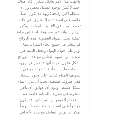
واجهت هذا الأمر بشكل متكرر، فإن هناك
احتمالاً كبيرًا بوجود انسداد يخفي وراءه
مشكلة أكبر. رائحة كريهة قد تكون أيضاً
علامة على انسدادات المجاري. في حالة
تجمع المياه في الأنابيب المغلقة، يمكن
أن تبرز روائح غير مسبوقة ناتجة عن بداية
عملية تحلل المواد العضوية. هذه الروائح
قد تنتشر في جميع أنحاء المنزل، مما
يؤثر على جودة الهواء ويجعل البيئة غير
صحية. من المهم التعامل مع هذه الروائح
بشكل عاجل، حيث أنها قد تعبر عن وجود
انسداد خطير. أيضاً، قد تظهر تأخر في
تصريف المياه كدليل على وجود انسداد.
ففي ظروف طبيعية، يجب أن ينزل الماء
بشكل طبيعي ودون أي عوائق. أي تأخر
ملحوظ في تصريف المياه، خاصةً عند
استخدام الحوض أو المرحاض، قد يكون
مؤشراً على انسداد يتطلب تدخلاً سريعاً.
يمكن أن يؤدي التعامل مع هذه الأعراض