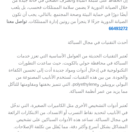
إن الحفاظ على شبكة المياه والصرف الصحي في حالة جيدة من
خلال الصيانة الدورية لا يضمن سلامة الممتلكات فحسب، بل يلعب
أيضًا دورًا في حماية البيئة وصحة المجتمع. بالتالي، يجب أن تكون
الصيانة الدورية جزءًا لا يتجزأ من روتين إدارة الممتلكات.
تواصل معنا
66493272
أحدث التقنيات في مجال السباكة
تُعتبر التقنيات الحديثة من العوامل الأساسية التي تعزز خدمات
السباكة في محافظة حولي بالكويت، حيث ساعدت التطورات
التكنولوجية في إدخال أدوات ومواد جديدة أدت إلى تحسين الكفاءة
والجودة. من بين هذه التقنيات، تُستخدم الأنابيب المصنوعة من
البولي بروبيلين وpolyethylene، التي تتميز بخفتها ومقاومتها للتآكل
مما يزيد من عمر أنظمة السباكة.
تُعتبر أدوات التشخيص الأخرى مثل الكاميرات الصغيرة، التي تدخُل
في الأنابيب لتحديد نقاط التسرب أو الانسداد، من الابتكارات الرائعة
في مجال السباكة. تساعد هذه الأدوات السباكين على تشخيص
المشاكل بشكل أسرع وأكثر دقة، مما يُقلل من تكلفة الإصلاحات.