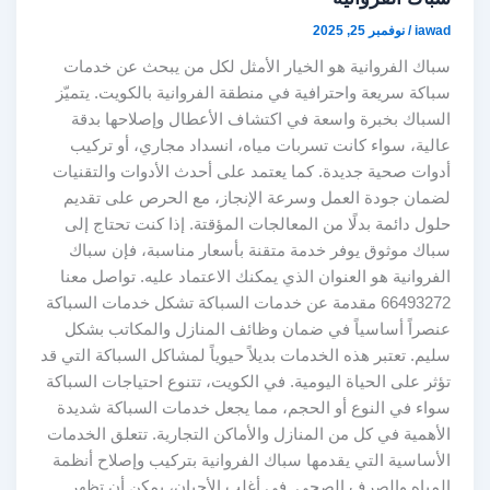
iawad
/
نوفمبر 25, 2025
سباك الفروانية هو الخيار الأمثل لكل من يبحث عن خدمات
سباكة سريعة واحترافية في منطقة الفروانية بالكويت. يتميّز
السباك بخبرة واسعة في اكتشاف الأعطال وإصلاحها بدقة
عالية، سواء كانت تسربات مياه، انسداد مجاري، أو تركيب
أدوات صحية جديدة. كما يعتمد على أحدث الأدوات والتقنيات
لضمان جودة العمل وسرعة الإنجاز، مع الحرص على تقديم
حلول دائمة بدلًا من المعالجات المؤقتة. إذا كنت تحتاج إلى
سباك موثوق يوفر خدمة متقنة بأسعار مناسبة، فإن سباك
الفروانية هو العنوان الذي يمكنك الاعتماد عليه. تواصل معنا
66493272 مقدمة عن خدمات السباكة تشكل خدمات السباكة
عنصراً أساسياً في ضمان وظائف المنازل والمكاتب بشكل
سليم. تعتبر هذه الخدمات بديلاً حيوياً لمشاكل السباكة التي قد
تؤثر على الحياة اليومية. في الكويت، تتنوع احتياجات السباكة
سواء في النوع أو الحجم، مما يجعل خدمات السباكة شديدة
الأهمية في كل من المنازل والأماكن التجارية. تتعلق الخدمات
الأساسية التي يقدمها سباك الفروانية بتركيب وإصلاح أنظمة
المياه والصرف الصحي. في أغلب الأحيان، يمكن أن تظهر