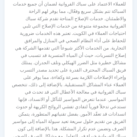
للعملاء الاعتماد على سباك الفروانية لضمان أن جميع خدمات
السباكة تتم بشكل سريع وفعّال، مما يوفر لهم الراحة
والاطمئنان. خدمات الإصلاح المتاحة تقدم شركة سباك
الفروانية مجموعة متنوعة من خدمات الإصلاح التي تلبي
احتياجات العملاء في الكويت. تعتبر هذه الخدمات ضرورية
للحفاظ على أداء النظام الصحي في المنازل والمرافق
التجارية. من الخدمات الأكثر شيوعاً التي تقدمها الشركة هي
إصلاح التسربات، حيث أن المياه المتسربة قد تتسبب في
مشاكل خطيرة مثل الضرر الهيكلي وتلف الجدران. يمتلك
فريق السباك المحترف القدرة على تحديد مصدر التسرب
وإجراء الإصلاحات اللازمة بسرعة وكفاءة، مما يوفر على
العملاء عناء المشاكل المستقبلية. بالإضافة إلى ذلك، تتخصص
سباك الفروانية في معالجة الأعطال التي قد تحدث في
المواسير. عندما تتعرض المواسير للتآكل أو الانسداد، فإنها
تستدعي تدخلاً فورياً لتفادي تفشي الروائح الكريهة أو حدوث
انسدادات قد تعقّد الأمور. بفضل تقنياتهم المتطورة، يتمكن
الفريق من تقديم حلول سريعة تعيد سيولة المياه إلى مواسير
الصرف وتضمن عدم تكرار المشكلة. هذا بالإضافة إلى كون
سباك الفروانية خبراء في التعامل مع مشاكل الصرف الصحي