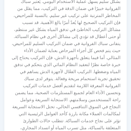
بشكل سليم يسهل عملية الاستخدام اليومي. يُعتبر سباك
الفروانية خبيرًا في ضمان الدقة في التركيب، مما يقلل من
المخاطر المترتبة على تركيب غير سليم. بالنسبة للمراحيض،
فإن التركيب الصحيح لها يُعدّ أمرًا بالغ الأهمية. قد تسبب
مشاكل التركيب الخاطئ في تدفق المياه بشكل غير منتظم،
أو حتى أعطال قد تؤدي إلى مشاكل أخرى في نظام السباكة.
يتفانى سباك الفروانية في ضمان التركيب السليم للمراحيض،
حيث يتم فحص كل أجزاء المرحاض بعناية لضمان الأداء
المثالي. أما فيما يتعلق بأجهزة الدش، فإن التركيب يحتاج إلى
خبرة خاصة نظرًا لتعقيد النظام المائي الذي يتحكم في تدفق
المياه وضغطها. التركيب الفعّال لأجهزة الدش يساهم في
تحقيق تجربة استحمام مريحة وفعالة. يتوفر لدى سباك
الفروانية المعرفة اللازمة لتقديم أفضل خدمات التركيب
وتحسين الأداء العام لجميع المستلزمات الصحية، مما يضمن
راحة المستخدمين وسلامتهم. الاستجابة السريعة وعوامل
النجاح في السوق التنافسي الحالي، تحتل الاستجابة السريعة
لمكالمات العملاء مكانة بارزة كأحد العوامل الرئيسية التي
تؤثر على نجاح خدمات السباكة. تتطلب حالات الطوارئ
المتعلقة بالسباكة، مثل تسرب المياه أو انسداد المجاري،