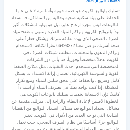
iawad
/
أكتوبر 8, 2025
تسليك باواليع الكويت هو خدمة حيوية وأساسية لا غنى عنها
للحفاظ على بيئة سكنية صحية وخالية من المشاكل. فـ انسداد
البالوعات ليس مجرد إزعاج عابر،. بل هو بوابة لمشكلات أكبر
تبدأ بالروائح الكريهة وتراكم المياه القذرة وتنتهي بـ طفح مياه
الصرف الصحي الذي يهدد نظافة منزلك ويشكل خطراً على
صحة أسرتك تواصل معنا 66493272 نظراً لكثافة الاستخدام
وتراكم الدهون والمخلفات، تتطلب شبكات الصرف في
الكويت تدخلاً متخصصاً وفورياً. هنا يأتي دور الشركات
المتخصصة التي تستخدم أحدث التقنيات، مثل مكائن الضغط
القوية والسوستة الكهربائية، لضمان إزالة الانسدادات بشكل
كامل وسريع،. والحفاظ على تدفق سلس للمياه ومنع تكرار
المشكلة. إذا كنت تواجه بطئاً في تصريف المياه أو انسداداً
كاملاً، فإن الاستعانة بخدمات تسليك بالوعات الكويت هي
الخطوة الأضمن لإعادة النظام والراحة إلى منزلك. مقدمة عن
مشاكل انسداد البواليع تعد مشاكل انسداد البواليع من القضايا
الشائعة التي تواجه العديد من الأفراد في الكويت. تعتبر
البواليع جزءًا أساسيًا من نظام الصرف الصحي، حيث تعمل
على تصريف المياه المستعملة والعرقنة. وعندما يحدث انسداد