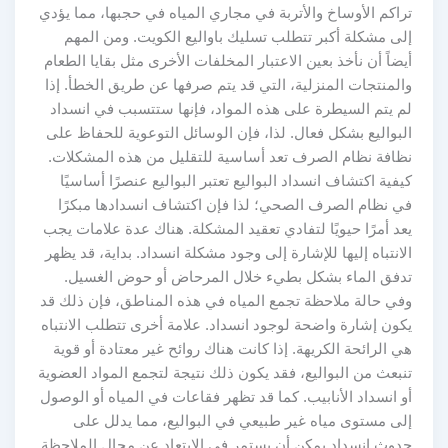
تراكم الأوساخ والأتربة في مجاري المياه في حجبها، مما يؤدي
إلى مشكلة أكبر تتطلب تسليك باواليع الكويت. ومن المهم
أيضاً أن نأخذ بعين الاعتبار المخلفات الأخرى مثل بقايا الطعام
والمنتجات المنزلية، التي قد يتم صرفها عن طريق الخطأ. إذا
لم يتم السيطرة على هذه المواد، فإنها ستتسبب في انسداد
البواليع بشكل فعال. لذا، فإن الوسائل التوعوية للحفاظ على
نظافة نظام الصرف تعد أساسية للتقليل من هذه المشكلات.
كيفية اكتشاف انسداد البواليع تعتبر البواليع عنصرًا أساسيًا
في نظام الصرف الصحي؛ لذا فإن اكتشاف انسدادها مبكرًا
يعد أمرًا حيويًا لتفادي تعقيد المشكلة. هناك عدة علامات يجب
الانتباه إليها للإشارة إلى وجود مشكلة انسداد. بداية، قد يظهر
تدفق الماء بشكل بطيء خلال المرحاض أو حوض الغسيل.
وفي حالة ملاحظة تجمع المياه في هذه المناطق، فإن ذلك قد
يكون إشارة واضحة لوجود انسداد. علامة أخرى تتطلب الانتباه
هي الرائحة الكريهة. إذا كانت هناك روائح غير معتادة أو قوية
تنبعث من البواليع، فقد يكون ذلك نتيجة لتجمع المواد العضوية
أو انسداد الأنابيب. كما قد تظهر فقاعات في المياه أو الوصول
إلى مستوى مياه غير طبيعي في البواليع، مما يدلل على
حدوث انسداد يمكن أن يستمر في الابتعاد عن مجال الملاحظة