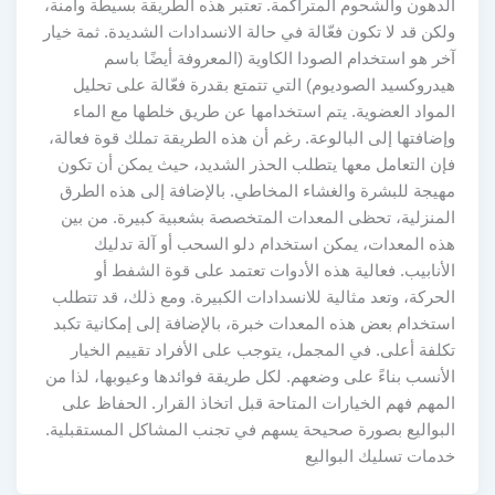
الدهون والشحوم المتراكمة. تعتبر هذه الطريقة بسيطة وآمنة،
ولكن قد لا تكون فعّالة في حالة الانسدادات الشديدة. ثمة خيار
آخر هو استخدام الصودا الكاوية (المعروفة أيضًا باسم
هيدروكسيد الصوديوم) التي تتمتع بقدرة فعّالة على تحليل
المواد العضوية. يتم استخدامها عن طريق خلطها مع الماء
وإضافتها إلى البالوعة. رغم أن هذه الطريقة تملك قوة فعالة،
فإن التعامل معها يتطلب الحذر الشديد، حيث يمكن أن تكون
مهيجة للبشرة والغشاء المخاطي. بالإضافة إلى هذه الطرق
المنزلية، تحظى المعدات المتخصصة بشعبية كبيرة. من بين
هذه المعدات، يمكن استخدام دلو السحب أو آلة تدليك
الأنابيب. فعالية هذه الأدوات تعتمد على قوة الشفط أو
الحركة، وتعد مثالية للانسدادات الكبيرة. ومع ذلك، قد تتطلب
استخدام بعض هذه المعدات خبرة، بالإضافة إلى إمكانية تكبد
تكلفة أعلى. في المجمل، يتوجب على الأفراد تقييم الخيار
الأنسب بناءً على وضعهم. لكل طريقة فوائدها وعيوبها، لذا من
المهم فهم الخيارات المتاحة قبل اتخاذ القرار. الحفاظ على
البواليع بصورة صحيحة يسهم في تجنب المشاكل المستقبلية.
خدمات تسليك البواليع