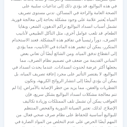
في هذه البواليع، قد يؤدي ذلك إلى تداعيات سلبية على
الصحة العامة والراحة في المساكن. تدني مستوى تصريف
المياه يُعتبر علامة على وجود مشكلة بحاجة إلى معالجة فورية.
تشمل أسباب انسداد البواليع تراكم الدهون، الشعر، وبقايا
الطعام. قد تلعب عوامل أخرى، مثل التآكل الطبيعي لأنابيب
الصرف، دوراً رئيسياً في تفاقم هذه المشكلة. فعند الاستخدام
المتكرر، يمكن أن تنغمر هذه المادة في الأنابيب، مما يؤدي
إلى انقطاع تدفق المياه. ومن الشائع أيضًا أن تعاني بعض
المباني القديمة من ضعف في تصميم نظام الصرف، مما
يجعلها أكثر عرضة لحدوث انسدادات. عندما يحدث انسداد في
البواليع، لا يقتصر التأثير على مجرد إعاقة تصريف المياه، بل
يمكن أن يؤدي أيضًا إلى انتشار الروائح الكريهة، وتكون
الفطريات والعفن، مما يزيد من خطر الإصابة بالأمراض. إذا لم
تتم معالجة مشكلات انسداد البواليع بشكل سريع، فإن
العواقب يمكن أن تشمل تلف الممتلكات وزيادة تكاليف
الإصلاح. لذلك، تعتبر الصيانة الدورية والفحص المنتظم
للبواليع أساسية للحفاظ على نظام صرف صحي فعال. من
المهم أيضًا الحرص على عدم التخلص من المواد الضارة في