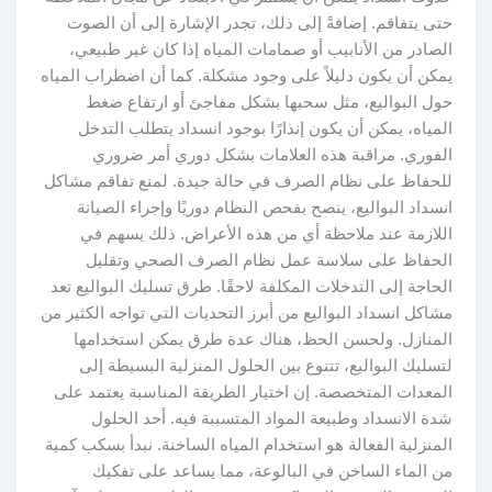
حتى يتفاقم. إضافةً إلى ذلك، تجدر الإشارة إلى أن الصوت
الصادر من الأنابيب أو صمامات المياه إذا كان غير طبيعي،
يمكن أن يكون دليلاً على وجود مشكلة. كما أن اضطراب المياه
حول البواليع، مثل سحبها بشكل مفاجئ أو ارتفاع ضغط
المياه، يمكن أن يكون إنذارًا بوجود انسداد يتطلب التدخل
الفوري. مراقبة هذه العلامات بشكل دوري أمر ضروري
للحفاظ على نظام الصرف في حالة جيدة. لمنع تفاقم مشاكل
انسداد البواليع، ينصح بفحص النظام دوريًا وإجراء الصيانة
اللازمة عند ملاحظة أي من هذه الأعراض. ذلك يسهم في
الحفاظ على سلاسة عمل نظام الصرف الصحي وتقليل
الحاجة إلى التدخلات المكلفة لاحقًا. طرق تسليك البواليع تعد
مشاكل انسداد البواليع من أبرز التحديات التي تواجه الكثير من
المنازل. ولحسن الحظ، هناك عدة طرق يمكن استخدامها
لتسليك البواليع، تتنوع بين الحلول المنزلية البسيطة إلى
المعدات المتخصصة. إن اختيار الطريقة المناسبة يعتمد على
شدة الانسداد وطبيعة المواد المتسببة فيه. أحد الحلول
المنزلية الفعالة هو استخدام المياه الساخنة. نبدأ بسكب كمية
من الماء الساخن في البالوعة، مما يساعد على تفكيك