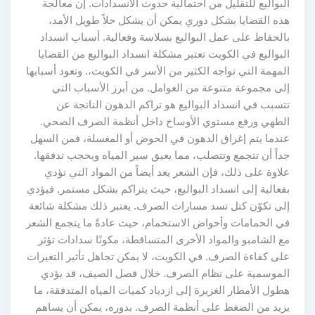
البواليع للتقليل من احتمالية حدوث الانسدادات. إن معالجة
هذه القضايا بشكل دوري يمكن أن يشكل حلاً طويل الأمد،
بالحفاظ على عمل البواليع بسلاسة وفعالية. أسباب انسداد
البواليع في الكويت تعتبر مشكلة انسداد البواليع من القضايا
المهمة التي تواجه الكثير من الأسر في الكويت،. وتعود أسبابها
إلى مجموعة متنوعة من العوامل. من أبرز الأسباب التي
تتسبب في انسداد البواليع هو تراكم الدهون الناتجة عن
الطهي ورفع مستوي الأوساخ داخل أنظمة الصرف الصحي.
عندما يتم إغراق الدهون في الحوض أو المغسلة، فمن السهل
جداً أن تتجمع وتتصلب، مما يعيق سير المياه ويحجب تدفقها.
علاوة على ذلك، فإن الشعر يعد أيضاً من المواد التي تؤدي
بفعالية إلى انسداد البواليع، حيث يتراكم بشكل مستمر, فيؤدي
إلى تكوّن كتل تسد مسارات الصرف. يعتبر ذلك مشكلة شائعة
في الحمامات وأحواض الاستحمام، حيث عادةً ما يتجمع الشعر
مع الشامبو والمواد الأخرى المتساقطة، مكونًا سدادات تؤثر
على كفاءة الصرف. في الكويت، لا يمكن تجاهل تأثير التغيرات
الموسمية على نظام الصرف. خلال فصل الصيف، قد يؤدي
هطول الأمطار الغزيرة إلى ازدياد كميات المياه المتدفقة، ما
يزيد من الضغط على أنظمة الصرف. بدوره، يمكن أن يساهم