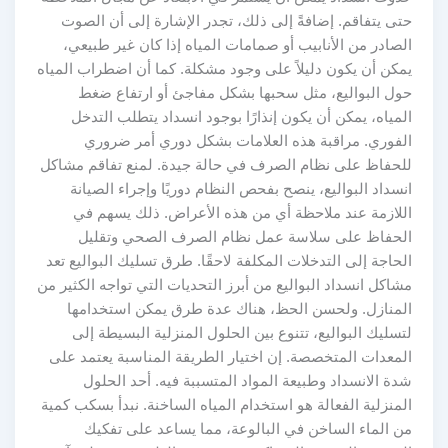
حتى يتفاقم. إضافةً إلى ذلك، تجدر الإشارة إلى أن الصوت
الصادر من الأنابيب أو صمامات المياه إذا كان غير طبيعي،
يمكن أن يكون دليلاً على وجود مشكلة. كما أن اضطراب المياه
حول البواليع، مثل سحبها بشكل مفاجئ أو ارتفاع ضغط
المياه، يمكن أن يكون إنذارًا بوجود انسداد يتطلب التدخل
الفوري. مراقبة هذه العلامات بشكل دوري أمر ضروري
للحفاظ على نظام الصرف في حالة جيدة. لمنع تفاقم مشاكل
انسداد البواليع، ينصح بفحص النظام دوريًا وإجراء الصيانة
اللازمة عند ملاحظة أي من هذه الأعراض. ذلك يسهم في
الحفاظ على سلاسة عمل نظام الصرف الصحي وتقليل
الحاجة إلى التدخلات المكلفة لاحقًا. طرق تسليك البواليع تعد
مشاكل انسداد البواليع من أبرز التحديات التي تواجه الكثير من
المنازل. ولحسن الحظ، هناك عدة طرق يمكن استخدامها
لتسليك البواليع، تتنوع بين الحلول المنزلية البسيطة إلى
المعدات المتخصصة. إن اختيار الطريقة المناسبة يعتمد على
شدة الانسداد وطبيعة المواد المتسببة فيه. أحد الحلول
المنزلية الفعالة هو استخدام المياه الساخنة. نبدأ بسكب كمية
من الماء الساخن في البالوعة، مما يساعد على تفكيك