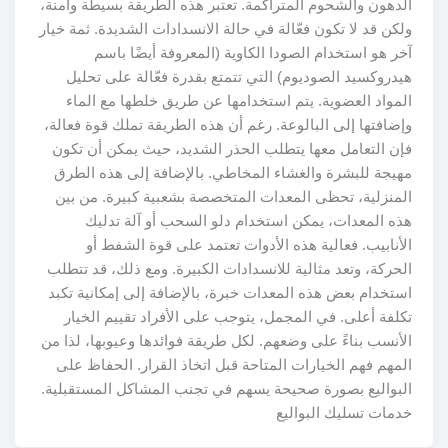
الدهون والشحوم المتراكمة. تعتبر هذه الطريقة بسيطة وآمنة،
ولكن قد لا تكون فعّالة في حالة الانسدادات الشديدة. ثمة خيار
آخر هو استخدام الصودا الكاوية (المعروفة أيضًا باسم
هيدروكسيد الصوديوم) التي تتمتع بقدرة فعّالة على تحليل
المواد العضوية. يتم استخدامها عن طريق خلطها مع الماء
وإضافتها إلى البالوعة. رغم أن هذه الطريقة تملك قوة فعالة،
فإن التعامل معها يتطلب الحذر الشديد، حيث يمكن أن تكون
مهيجة للبشرة والغشاء المخاطي. بالإضافة إلى هذه الطرق
المنزلية، تحظى المعدات المتخصصة بشعبية كبيرة. من بين
هذه المعدات، يمكن استخدام دلو السحب أو آلة تدليك
الأنابيب. فعالية هذه الأدوات تعتمد على قوة الشفط أو
الحركة، وتعد مثالية للانسدادات الكبيرة. ومع ذلك، قد تتطلب
استخدام بعض هذه المعدات خبرة، بالإضافة إلى إمكانية تكبد
تكلفة أعلى. في المجمل، يتوجب على الأفراد تقييم الخيار
الأنسب بناءً على وضعهم. لكل طريقة فوائدها وعيوبها، لذا من
المهم فهم الخيارات المتاحة قبل اتخاذ القرار. الحفاظ على
البواليع بصورة صحيحة يسهم في تجنب المشاكل المستقبلية.
خدمات تسليك البواليع