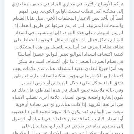
تراكم الأوساخ والأتربة في مجاري المياه في حجبها، مما يؤدي
إلى مشكلة أكبر تتطلب تسليك باواليع الكويت. ومن المهم
أيضاً أن نأخذ بعين الاعتبار المخلفات الأخرى مثل بقايا الطعام
والمنتجات المنزلية، التي قد يتم صرفها عن طريق الخطأ. إذا
لم يتم السيطرة على هذه المواد، فإنها ستتسبب في انسداد
البواليع بشكل فعال. لذا، فإن الوسائل التوعوية للحفاظ على
نظافة نظام الصرف تعد أساسية للتقليل من هذه المشكلات.
كيفية اكتشاف انسداد البواليع تعتبر البواليع عنصرًا أساسيًا
في نظام الصرف الصحي؛ لذا فإن اكتشاف انسدادها مبكرًا
يعد أمرًا حيويًا لتفادي تعقيد المشكلة. هناك عدة علامات يجب
الانتباه إليها للإشارة إلى وجود مشكلة انسداد. بداية، قد يظهر
تدفق الماء بشكل بطيء خلال المرحاض أو حوض الغسيل.
وفي حالة ملاحظة تجمع المياه في هذه المناطق، فإن ذلك قد
يكون إشارة واضحة لوجود انسداد. علامة أخرى تتطلب الانتباه
هي الرائحة الكريهة. إذا كانت هناك روائح غير معتادة أو قوية
تنبعث من البواليع، فقد يكون ذلك نتيجة لتجمع المواد العضوية
أو انسداد الأنابيب. كما قد تظهر فقاعات في المياه أو الوصول
إلى مستوى مياه غير طبيعي في البواليع، مما يدلل على
حدوث انسداد يمكن أن يستمر في الابتعاد عن مجال الملاحظة