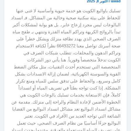
iawad
/
أكتوبر 8, 2025
تسليك باواليع الكويت هو خدمة حيوية وأساسية لا غنى عنها
للحفاظ على بيئة سكنية صحية وخالية من المشاكل. فـ انسداد
البالوعات ليس مجرد إزعاج عابر،. بل هو بوابة لمشكلات أكبر
تبدأ بالروائح الكريهة وتراكم المياه القذرة وتنتهي بـ طفح مياه
الصرف الصحي الذي يهدد نظافة منزلك ويشكل خطراً على
صحة أسرتك تواصل معنا 66493272 نظراً لكثافة الاستخدام
وتراكم الدهون والمخلفات، تتطلب شبكات الصرف في
الكويت تدخلاً متخصصاً وفورياً. هنا يأتي دور الشركات
المتخصصة التي تستخدم أحدث التقنيات، مثل مكائن الضغط
القوية والسوستة الكهربائية، لضمان إزالة الانسدادات بشكل
كامل وسريع،. والحفاظ على تدفق سلس للمياه ومنع تكرار
المشكلة. إذا كنت تواجه بطئاً في تصريف المياه أو انسداداً
كاملاً، فإن الاستعانة بخدمات تسليك بالوعات الكويت هي
الخطوة الأضمن لإعادة النظام والراحة إلى منزلك. مقدمة عن
مشاكل انسداد البواليع تعد مشاكل انسداد البواليع من القضايا
الشائعة التي تواجه العديد من الأفراد في الكويت. تعتبر
البواليع جزءًا أساسيًا من نظام الصرف الصحي، حيث تعمل
على تصريف المياه المستعملة والعرقنة. وعندما يحدث انسداد