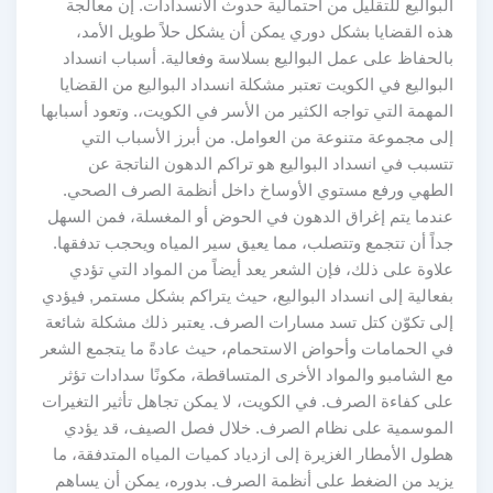
البواليع للتقليل من احتمالية حدوث الانسدادات. إن معالجة
هذه القضايا بشكل دوري يمكن أن يشكل حلاً طويل الأمد،
بالحفاظ على عمل البواليع بسلاسة وفعالية. أسباب انسداد
البواليع في الكويت تعتبر مشكلة انسداد البواليع من القضايا
المهمة التي تواجه الكثير من الأسر في الكويت،. وتعود أسبابها
إلى مجموعة متنوعة من العوامل. من أبرز الأسباب التي
تتسبب في انسداد البواليع هو تراكم الدهون الناتجة عن
الطهي ورفع مستوي الأوساخ داخل أنظمة الصرف الصحي.
عندما يتم إغراق الدهون في الحوض أو المغسلة، فمن السهل
جداً أن تتجمع وتتصلب، مما يعيق سير المياه ويحجب تدفقها.
علاوة على ذلك، فإن الشعر يعد أيضاً من المواد التي تؤدي
بفعالية إلى انسداد البواليع، حيث يتراكم بشكل مستمر, فيؤدي
إلى تكوّن كتل تسد مسارات الصرف. يعتبر ذلك مشكلة شائعة
في الحمامات وأحواض الاستحمام، حيث عادةً ما يتجمع الشعر
مع الشامبو والمواد الأخرى المتساقطة، مكونًا سدادات تؤثر
على كفاءة الصرف. في الكويت، لا يمكن تجاهل تأثير التغيرات
الموسمية على نظام الصرف. خلال فصل الصيف، قد يؤدي
هطول الأمطار الغزيرة إلى ازدياد كميات المياه المتدفقة، ما
يزيد من الضغط على أنظمة الصرف. بدوره، يمكن أن يساهم