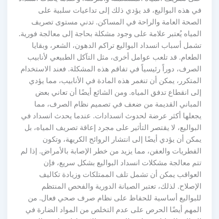
في هذه البواليع، قد يؤدي ذلك إلى تداعيات سلبية على
الصحة العامة والراحة في المساكن. تدني مستوى تصريف
المياه يُعتبر علامة على وجود مشكلة بحاجة إلى معالجة فورية.
تشمل أسباب انسداد البواليع تراكم الدهون، الشعر، وبقايا
الطعام. قد تلعب عوامل أخرى، مثل التآكل الطبيعي لأنابيب
الصرف، دوراً رئيسياً في تفاقم هذه المشكلة. فعند الاستخدام
المتكرر، يمكن أن تنغمر هذه المادة في الأنابيب، مما يؤدي
إلى انقطاع تدفق المياه. ومن الشائع أيضًا أن تعاني بعض
المباني القديمة من ضعف في تصميم نظام الصرف، مما
يجعلها أكثر عرضة لحدوث انسدادات. عندما يحدث انسداد في
البواليع، لا يقتصر التأثير على مجرد إعاقة تصريف المياه، بل
يمكن أن يؤدي أيضًا إلى انتشار الروائح الكريهة، وتكون
الفطريات والعفن، مما يزيد من خطر الإصابة بالأمراض. إذا لم
تتم معالجة مشكلات انسداد البواليع بشكل سريع، فإن
العواقب يمكن أن تشمل تلف الممتلكات وزيادة تكاليف
الإصلاح. لذلك، تعتبر الصيانة الدورية والفحص المنتظم
للبواليع أساسية للحفاظ على نظام صرف صحي فعال. من
المهم أيضًا الحرص على عدم التخلص من المواد الضارة في