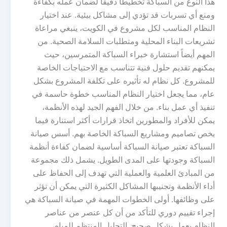
هذا النوع من السباكة تخطيطًا دقيقًا لضمان عمله بكفاءة
ومنع أي تسربات قد تؤدي إلى مشاكل بيئية. عند اختيار
النظام المناسب لكل مشروع في الكويت، ينبغي مراعاة
تشريعات البناء المحلية ومتطلبات السلامة الصحية. من
المهم أيضاً استشارة خبراء السباكة المتمرسين، حيث
يمكنهم تقديم حلول فنية تتناسب مع الاحتياجات الخاصة
للمشروع. كل نظام له تأثيره على تكلفة المشروع بشكل
عام، مما يجعل اختيار النظام المناسب خطوة حاسمة في
تنفيذ أي عمل بناء. من خلال الفهم الجيد لهذه الأنظمة،
يمكن للأفراد والمطورين اتخاذ قرارات أكثر استنارة فيما
يخص تصاميم ومشاريع السباكة الخاصة بهم. أسس صيانة
السباكة تعتبر صيانة السباكة أساسية لضمان كفاءة أنظمة
السباكة وجودتها على المدى الطويل. يشمل ذلك مجموعة
من المبادئ العلمية والعملية التي تهدف إلى الحفاظ على
أداء الأنظمة وتجنيبها المشاكل الكثيرة التي يمكن أن تؤثر
على وظائفها. أولى الخطوات المهمة في صيانة السباكة هي
إجراء تقييم دوري للتأكد من أن كل عنصر من عناصر
النظام يعمل بشكل صحيح. التحليل المنتظم للمياه،