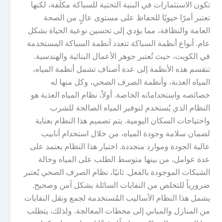
تكون الاستثمارات في البنية التحتية للسباكة مكلّفة، لكنها
تعتبر أمرًا حيويًا للحفاظ على مستوى عالٍ من الصحة
العامة والنظافة، مما يؤدي إلى تحسين نوعية الحياة بشكل
عام. أنواع أنظمة السباكة تتعدد أنظمة السباكة المستخدمة
في الكويت، حيث تُعتبر جوهر الأعمال البنائية والهندسية.
تنقسم هذه الأنظمة إلى عدة أصناف تشمل أنظمة المياه،
المياه العذبة، وأنظمة الصرف الصحي، وكل منها له
خصائصه واستخداماته الخاصة. أولاً، نظام المياه العذبة هو
النظام الذي يُستخدم لتوفير المياه الصالحة للشرب
واحتياجات السكان اليومية. يتم تصميم هذا النظام بعناية
لضمان سلامة وجودة المياه، من خلال استخدام أنابيب
عالية الجودة وموارد متجددة. اختيار هذا النظام يعتمد على
عدة عوامل، من بينها متوسط الطلب على المياه وحالة
الشبكات الموجودة بالفعل. ثانيًا، نظام الصرف الصحي يُعتبر
ضرورياً للتخلص من النفايات السائلة بشكل آمن وصحيح.
يشمل هذا النظام الأساليب المُستخدمة لجمع ونقل النفايات
من المنازل والمباني إلى محطات المعالجة. ولذلك، يتطلب