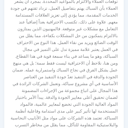
توقعات العملاء والالتزام بالمواعيد المحددة. بمجرد أن يشعر
العملاء بأن السباك يهتم بتفاصيل العمل، تزداد ثقتهم في جودة
الخدمات المقدمة، مما يؤدي إلى تعزيز العلاقات المستدامة
معهم. علاوة على ذلك، تكتسب الاحترافية بعداً إضافياً عند
التعامل مع مشكلات غير متوقعة. فالمهنيون الذين يمتازون
بالالتزام يتمكنون من حل المشكلات بكفاءة، مما يقلل من
الوقت الضائع ويزيد من نقاء العمل. هذا النوع من الاحتراف
في العمل يعتبر علامة مميزة تدل على التميز في مجال
السباكة، وهو ما يساعد في بناء سمعة قوية في هذا القطاع.
ومن هنا، نلاحظ أن الاحترافية ليست فقط سمة؛ بل هي منهج
عمل يشكل الفرق في نجاح السباك واستمرارية عمله. ضمان
الجودة والدقة في التنفيذ تعدّ جودة التنفيذ من العناصر
الأساسية في أي مشروع سباكة، وتعمل الشركات الرائدة في
هذا المجال على اتباع مجموعة من الإجراءات المضمونة
لضمان تحقيق أعلى معايير الجودة والدقة. يبدأ الأمر باختيار
المواد العالية الجودة التي تخضع لمعايير عالمية، فالمواد
المستخدمة لها تأثير كبير على مدى استدامة وفاعلية أنظمة
السباكة. تعتمد هذه الشركات على مواد مثل الأنابيب النحاسية
والبلاستيكية المقاومة للتآكل، مما يقلل من مخاطر التسرب