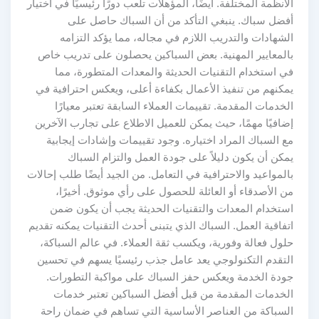
الأنظمة المختلفة. أيضًا، المؤهلات تلعب دورًا رئيسيًا في اختيار
أفضل سباك. ينبغي التأكد من أن السباك حاصل على
الشهادات والتدريب اللازم في مجاله، مما يؤكد التزامه
بالمعايير المهنية. بعض السباكين يحصلون على تدريب خاص
في استخدام التقنيات الحديثة والمعدات المتطورة، مما
يمكنهم من تنفيذ الأعمال بكفاءة أعلى، ويعكس احترافية في
الخدمات المقدمة. تقييمات العملاء السابقة تعتبر معيارًا
إضافيًا مهمًا، حيث يمكن للعميل الاطلاع على تجارب الآخرين
مع السباك المراد اختياره. وجود تقييمات وإشادات إيجابية
يمكن أن يكون دليلاً على جودة العمل والتزام السباك
بالمواعيد والاحترافية في التعامل. من الجيد أيضًا طلب إحالات
من الأصدقاء أو العائلة للحصول على رأي موثوق. أخيرًا،
استخدام المعدات والتقنيات الحديثة يجب أن يكون ضمن
اتفاقية العمل. السباك الذي يتبنى أحدث التقنيات يمكنه تقديم
حلول فعالة وفورية، ويكسب ثقة العملاء. في عالم السباكة،
التقدم التكنولوجي يعد عامل جذب رئيسيًا يسهم في تحسين
جودة الخدمة ويعكس حفز السباك على مواكبة التطورات.
الخدمات المقدمة من قبل أفضل السباكين تعتبر خدمات
السباكة من العناصر الأساسية التي تساهم في ضمان راحة