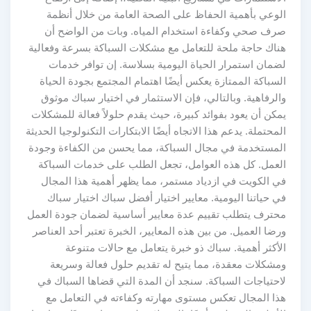
الوعي بأهمية الحفاظ على الصحة العامة من خلال أنظمة
صرف صحي وكفاءة استخدام المياه. وبات من الواضح أن
هناك حاجة ملحة للتعامل مع مشكلات السباكة بسرعة وفعالية
لضمان استمرار الحياة اليومية بسلاسة. إن توافر خدمات
السباكة الممتازة يعكس أيضًا اهتمام المجتمع بجودة الحياة
والرفاهية. وبالتالي، فإن الاستثمار في اختيار سباك موثوق
يمكن أن يعود بفوائد كبيرة، حيث يقدم حلولاً فعالة للمشكلات
المحتملة. يدعم هذا الاتجاه أيضًا الابتكارات التكنولوجيا الحديثة
المستخدمة في مجال السباكة، مما يحسن من الكفاءة وجودة
العمل. كل هذه العوامل، تجعل الطلب على خدمات السباكة
في الكويت في ازدياد مستمر، مما يظهر أهمية هذا المجال
في حياتنا اليومية. معايير اختيار أفضل سباك اختيار سباك
محترف يتطلب تقييم عدة معايير أساسية لضمان جودة العمل
ورضا العميل. من بين هذه المعايير، الخبرة تعتبر أحد العناصر
الأكثر أهمية. سباك ذو خبرة يتعامل مع حالات متنوعة
ومشكلات معقدة، مما يتيح له تقديم حلول فعالة وسريعة
لاحتياجات السباكة. سنجد أن المدة التي قضاها السباك في
هذا المجال تعكس مستوى مهارته وكفاءته في التعامل مع