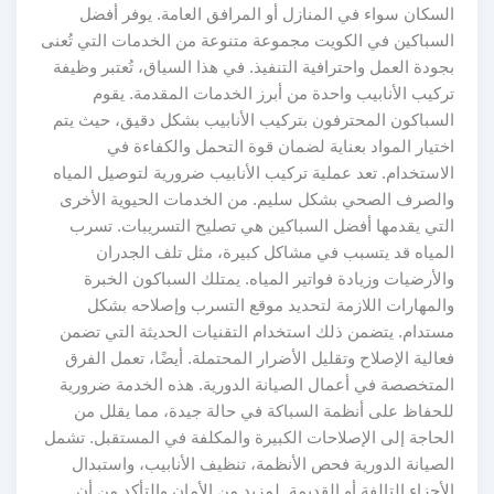
السكان سواء في المنازل أو المرافق العامة. يوفر أفضل
السباكين في الكويت مجموعة متنوعة من الخدمات التي تُعنى
بجودة العمل واحترافية التنفيذ. في هذا السياق، تُعتبر وظيفة
تركيب الأنابيب واحدة من أبرز الخدمات المقدمة. يقوم
السباكون المحترفون بتركيب الأنابيب بشكل دقيق، حيث يتم
اختيار المواد بعناية لضمان قوة التحمل والكفاءة في
الاستخدام. تعد عملية تركيب الأنابيب ضرورية لتوصيل المياه
والصرف الصحي بشكل سليم. من الخدمات الحيوية الأخرى
التي يقدمها أفضل السباكين هي تصليح التسريبات. تسرب
المياه قد يتسبب في مشاكل كبيرة، مثل تلف الجدران
والأرضيات وزيادة فواتير المياه. يمتلك السباكون الخبرة
والمهارات اللازمة لتحديد موقع التسرب وإصلاحه بشكل
مستدام. يتضمن ذلك استخدام التقنيات الحديثة التي تضمن
فعالية الإصلاح وتقليل الأضرار المحتملة. أيضًا، تعمل الفرق
المتخصصة في أعمال الصيانة الدورية. هذه الخدمة ضرورية
للحفاظ على أنظمة السباكة في حالة جيدة، مما يقلل من
الحاجة إلى الإصلاحات الكبيرة والمكلفة في المستقبل. تشمل
الصيانة الدورية فحص الأنظمة، تنظيف الأنابيب، واستبدال
الأجزاء التالفة أو القديمة. لمزيد من الأمان والتأكد من أن