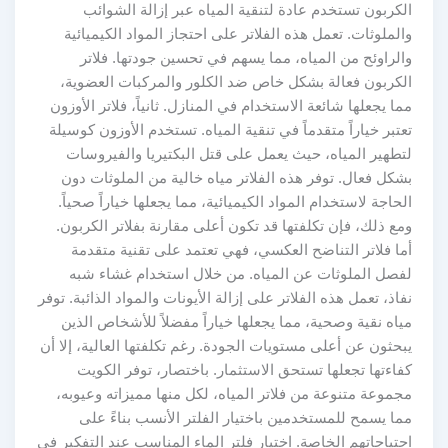
الكربون تستخدم عادة لتنقية المياه عبر إزالة الشوائب
والملوثات. تعمل هذه الفلاتر على احتجاز المواد الكيميائية
والراوئح من المياه، مما يسهم في تحسين جودتها. فلاتر
الكربون فعالة بشكل خاص ضد الكلور والمركبات العضوية،
مما يجعلها شائعة الاستخدام في المنازل. ثانياً، فلاتر الأوزون
تعتبر خياراً متقدماً في تنقية المياه. تستخدم الأوزون كوسيلة
لتطهير المياه، حيث يعمل على قتل البكتيريا والفيروسات
بشكل فعال. توفر هذه الفلاتر مياه خالية من الملوثات دون
الحاجة لاستخدام المواد الكيميائية، مما يجعلها خياراً صحياً.
ومع ذلك، فإن تكلفتها قد تكون أعلى مقارنة بفلاتر الكربون.
أما فلاتر التناضح العكسي، فهي تعتمد على تقنية متقدمة
لفصل الملوثات عن المياه. من خلال استخدام غشاء شبه
نفاذ، تعمل هذه الفلاتر على إزالة الأيونات والمواد الذائبة. توفر
مياه نقية وصحية، مما يجعلها خياراً مفضلاً للأشخاص الذين
يبحثون عن أعلى مستويات الجودة. رغم تكلفتها العالية، إلا أن
كفاءتها تجعلها تستحق الاستثمار. باختصار، توفر الكويت
مجموعة متنوعة من فلاتر المياه، لكل منها مميزاته وعيوبه،
مما يسمح للمستخدمين باختيار الفلتر الأنسب بناءً على
احتياجاتهم الخاصة. اختيار فلتر الماء المناسب عند التفكير في