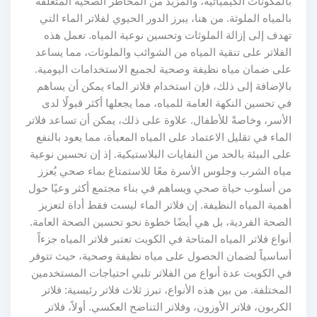
بالمكونات الكيميائية، والمزيد من المخاطر الصحية المتعلقة
بالمياه الملوثة. من هنا، يبرز الدور الحيوي لفلاتر الماء التي
تهدف إلى إزالة الملوثات وتحسين نوعية المياه. تعمل هذه
الفلاتر على تنقية المياه من الشوائب والملوثات، مما يساعد
على ضمان مياه نظيفة وصحية لجميع الاستخدامات اليومية.
بالإضافة إلى ذلك، فإن استخدام فلاتر الماء يمكن أن يساهم
في تحسين النكهة العامة للمياه، مما يجعلها أكثر قبولًا لدى
الأسر، وخاصةً للأطفال. علاوة على ذلك، يمكن أن تساعد فلاتر
الماء في تقليل الاعتماد على المياه المعبأة، مما يعود بالنفع
على البيئة بالحد من النفايات البلاستيكية. إذ إن تحسين نوعية
مياه الشرب وجلوس الأسرة معًا للاستمتاع بماء صحي يُعزز
من أسلوب حياة صحي ويساهم في بناء مجتمع أكثر وعيًا حول
أهمية المياه النظيفة. إن فلاتر الماء ليست فقط أداة لتعزيز
الصحة الفردية، بل هي أيضًا خطوة نحو تحسين الصحة العامة.
أنواع فلاتر المياه المتاحة في الكويت تعتبر فلاتر المياه جزءاً
أساسياً لضمان الحصول على مياه نظيفة وصحية، حيث تتوفر
في الكويت عدة أنواع من الفلاتر تلبي احتياجات المستخدمين
المختلفة. من بين هذه الأنواع، تبرز ثلاث فلاتر رئيسية: فلاتر
الكربون، فلاتر الأوزون، وفلاتر التناضح العكسي. أولاً، فلاتر