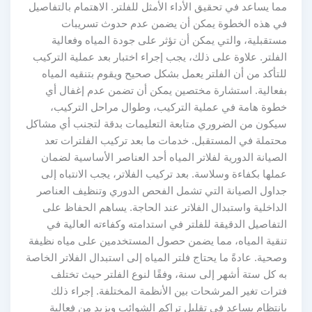
مما يساعد في تحقيق الأداء الأمثل للفلتر. الاهتمام بالتفاصيل
في هذه الخطوة يمكن أن يضمن عدم حدوث تسريبات
مستقبلية، والتي يمكن أن تؤثر على جودة المياه وفعالية
الفلتر. علاوة على ذلك، يجب إجراء اختبار بعد عملية التركيب
للتأكد من أن الفلتر يعمل بشكل صحيح ويقوم بتنقيه المياه
بفعالية. استشارة مختصين يمكن أن تضمن عدم إغفال أي
خطوة هامة في عملية التركيب، وطوال مراحل التركيب،
سيكون من الضروري متابعة التعليمات بدقة لتجنب أي مشاكل
محتملة في المستقبل. خدمات ما بعد تركيب الفلترات تعد
الصيانة الدورية لفلاتر المياه أحد العناصر الأساسية لضمان
عملها بكفاءة وسلاسة. بعد تركيب الفلاتر، يجب الانتباه إلى
جداول الصيانة التي تشمل الفحص الدوري وتنظيف العناصر
الداخلية واستبدال الفلاتر عند الحاجة. يساهم الحفاظ على
التفاصيل الدقيقة للفلتر في استدامته وكفاءته العالية في
تنقية المياه، مما يضمن حصول المستخدمين على مياه نظيفة
وصحية. عادةً ما يحتاج فلتر المياه إلى استبدال الفلاتر الخاصة
به كل ستة أشهر إلى سنة، وفقًا لنوع الفلتر حيث تختلف
فترات تغير المرشحات بين الأنظمة المختلفة. إجراء ذلك
بانتظام يساعد في تقليل تراكم الشوائب ويزيد من فعالية