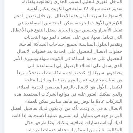
التدخل الفوري لتحليل السبب الجذري ومعالجته بكفاءة.
تقديم خدمة سباك ٢٤ ساعة في الكويت يعكس أهمية
الاستجابة السريعة لمثل هذه الأعطال. من خلال تقديم الدعم
اللازم في الأوقات الحرجة، يمكن للمختصين المساعدة في
تقليل الأضرار وتحسين جودة الحياة. بفضل التنوع في الأعطال
التي نتعامل معها، نحن على استعداد لمواجهة التحديات
وتقديم الحلول المناسبة لجميع احتياجات السباكة العاجلة.
خطوات الاتصال للحصول على الخدمة تعد خطوات الاتصال
للحصول على خدمة السباكة في الكويت سهلة ويسيرة، الأمر
الذي يسهل على العملاء الوصول إلى المساعدة التي
يحتاجونها سريعًا. إذا كنت تواجه مشكلة تتطلب تدخلاً سريعاً
من سباك محترف، فمن المهم معرفة الوسائل المتاحة
للاتصال. الأول هو الاتصال بالرقم المخصص لخدمة العملاء،
والذي يمكنك العثور عليه في مواقع الشركات المعتمدة. هذه
الشركات عادةً ما توفر رقم هاتف مباشر يمكن للعملاء
الاتصال به في أي وقت. تأكد من أن يكون لديك تفاصيل العطل
التي تواجهه في متناول اليد لتسريع عملية الاستجابة. إذا كانت
لديك أية استفسارات إضافية، يمكنك أيضًا طرحها خلال
المكالمة. ثانيًا، من الممكن استخدام خدمات الدردشة