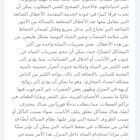
تلبي احتياجاتهم. فالاختيار الصحيح للفني المطلوب يمكن أن
يحدث فرقًا كبيرًا في جودة الخدمة المقدمة. الأعطال الشائعة
التي نتعامل معها تعد الأعطال المتعلقة بالسباكة من الأمور
الشائعة التي تحتاج إلى تدخل سريع وفعّال لضمان الحفاظ
على سلامة المنشآت وسير الحياة اليومية بشكل طبيعي. من
بين هذه الأعطال، تعتبر تسريبات المياه واحدة من أكثر
المشاكل انتشارًا. حيث يمكن أن تنجم تسريبات المياه عن
عيوب في الأنابيب أو اختلال في الصمامات، مما يؤدي إلى
فقد الكثير من المياه وإمكانية حدوث أضرار جسيمة بالبنية
التحتية للمباني. بالإضافة إلى ذلك، يواجه الكثير من الناس
مشكلة انسداد المجاري، وهو ما يمكن أن يؤدي إلى روائح
كريهة في المنزل وظهور بعض الحشرات غير المرغوب فيها.
غالبًا ما تتسبب الأجسام الغريبة، مثل الشعر وبقايا الطعام، في
تراكم الفضلات، مما يتطلب تدخلًا فوريًا من سباك محترف.
أيضًا، هناك مشاكل تتعلق بتلف الأنابيب، سواء بسبب التآكل أو
بسبب الظروف البيئية التي تؤثر عليها. نظام السباكة أيضًا قد
يُعاني من مشكلات في ضغط المياه، التي يمكن أن تؤثر سلبًا
على مزايا استخدام المياه داخل المنزل. هذا الأمر يستدعي