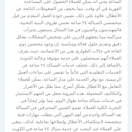
الساعة يعني أنه يمكن للعملاء الحصول على المساعدة
الفورية في أي وقت، مما يخفف من الضغوطات الناتجة عن
الأعطال. علاوة على ذلك، تضمن جودة العمل المقدم من قبل
متخصصي السباكة ٢٤ ساعة تحسن ظروف البنية التحتية.
فالمهندسون والفنيون في هذا المجال يتمتعون بخبرات
متراكمة مما يجعلهم قادرين على تشخيص المشكلات بشكل
دقيق وتقديم حلول فعالة ومناسبة. إن وجود مختصين ذوي
كفاءة في حالات الطوارئ يعزز من الاعتمادية، حيث يعرف
العملاء أنهم سيحصلون على خدمة موثوقة وعالية الجودة.
بالإضافة إلى ذلك، تختلف خدمات السباكة ٢٤ ساعة عن
الخدمات التقليدية التي غالباً ما تقتصر على ساعات العمل
الرسمية. مع توفر الخدمة على مدار الساعة، يمكن للعملاء
التعامل مع الأعطال بشكل أسرع، مما يقلل من الأضرار
والتكاليف المحتملة. هذه المرونة تجعل من المهم الاستثمار
في خدمات سباكة متاحة طوال اليوم، مما يؤثر إيجاباً في
التجربة الكلية للعملاء. تقييم الفنيين المحترفين في السباكة
تعد السباكة واحدة من أهم المهن التي تتطلب مهارات فنية
متخصصة لاستكشاف الأعطال وإصلاحها بفاعلية. لذلك، ينبغي
على العملاء عند البحث عن خدمة سباك ٢٤ ساعة في الكويت