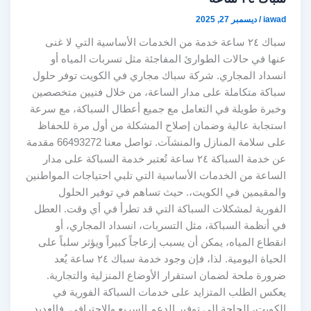
iawad
/
ديسمبر 27, 2025
سباك ٢٤ ساعة خدمة من الخدمات الأساسية التي لا غنى
عنها في حالات الطوارئ المفاجئة مثل تسربات المياه أو
انسداد المجاري. شركة سباك مجاري في الكويت توفر حلول
سباكة متكاملة على مدار الساعة، من خلال فنيين متخصصين
وخبرة طويلة في التعامل مع جميع أعطال السباكة، مع سرعة
استجابة عالية وضمان إصلاح المشكلة من أول مرة للحفاظ
على سلامة المنازل والمنشآت. تواصل معنا 66493272 مقدمة
عن خدمة السباكة ٢٤ ساعة تُعتبر خدمة السباكة على مدار
الساعة من الخدمات الأساسية التي تلبي احتياجات المواطنين
والمقيمين في الكويت،. حيث تساهم في توفير الحلول
الفورية لمشكلات السباكة التي قد تطرأ في أي وقت. العطل
في أنظمة السباكة، مثل التسربات، انسداد المجاري، أو
انقطاع المياه، يمكن أن يسبب إزعاجاً كبيراً ويؤثر سلباً على
الحياة اليومية. لذا، فإن وجود خدمة سباك ٢٤ ساعة يُعد
ضرورة ملحة لضمان استقرار الأوضاع المنزلية والتجارية.
يعكس الطلب المتزايد على خدمات السباكة الفورية في
الكويت، الحاجة إلى توفير الدعم السريع والاحترافي. فالعديد