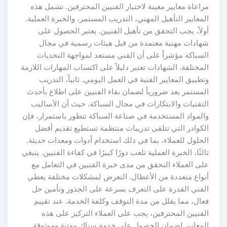
مراعاة معايير معينة لاختيار الفنيين المحترفين. تشمل هذه
المعايير التأهيل المهني، التدريب المستمر، والخبرة العملية.
أولاً، يجب التحقق من تأهيل الفنيين. يعتبر الحصول على
شهادات مهنية معتمدة من قبل هيئات رسمية في مجال
السباكة مؤشراً على أن الفني مستعد لمواجهة التحديات
المختلفة. الشهادات تعتبر دليلاً على اكتساب المهارات اللازمة
وتطبيق المعايير الفنية في العمل اليومي. ثانياً، التدريب
المستمر يعد ضرورياً لضمان بقاء الفنيين على اطلاع بأحدث
التقنيات والابتكارات في مجال السباكة. حيث أن الأساليب
والمواد المستخدمة في صناعة السباكة تتطور باستمرار، فإن
الكوادر التي تتلقى تدريبات منتظمة تستطيع تقديم أفضل
الحلول للعملاء، بما في ذلك استخدام أدوات ومعدات حديثة.
ثالثًا، الخبرة العملية تلعب دورًا كبيرًا في كفاءة الفنيين. ينبغي
على العملاء التحقق من مدى خبرة الفنيين في التعامل مع
أنواع متعددة من الأعطال. التعرض لمشكلات مختلفة يعطي
الفني القدرة على التعرف بسرعة على الجذور وتأمين حل
فعال، مما يقلل من مدة التوقف وكلفة الخدمة. عند تقييم
الفنيين المحترفين، يجب على العملاء التركيز على هذه
المعايير لضمان الحصول على خدمة سباك مهنية وموثوقة