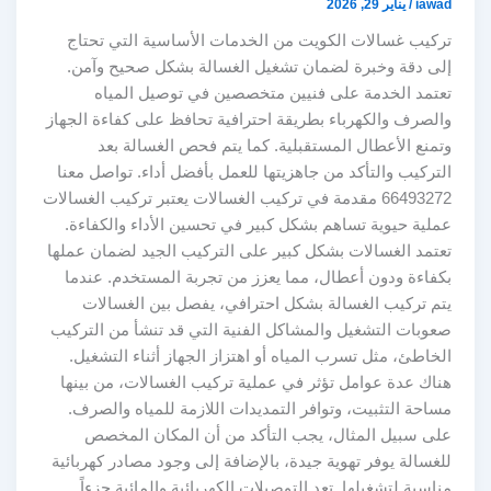
iawad
/
يناير 29, 2026
تركيب غسالات الكويت من الخدمات الأساسية التي تحتاج
إلى دقة وخبرة لضمان تشغيل الغسالة بشكل صحيح وآمن.
تعتمد الخدمة على فنيين متخصصين في توصيل المياه
والصرف والكهرباء بطريقة احترافية تحافظ على كفاءة الجهاز
وتمنع الأعطال المستقبلية. كما يتم فحص الغسالة بعد
التركيب والتأكد من جاهزيتها للعمل بأفضل أداء. تواصل معنا
66493272 مقدمة في تركيب الغسالات يعتبر تركيب الغسالات
عملية حيوية تساهم بشكل كبير في تحسين الأداء والكفاءة.
تعتمد الغسالات بشكل كبير على التركيب الجيد لضمان عملها
بكفاءة ودون أعطال، مما يعزز من تجربة المستخدم. عندما
يتم تركيب الغسالة بشكل احترافي، يفصل بين الغسالات
صعوبات التشغيل والمشاكل الفنية التي قد تنشأ من التركيب
الخاطئ، مثل تسرب المياه أو اهتزاز الجهاز أثناء التشغيل.
هناك عدة عوامل تؤثر في عملية تركيب الغسالات، من بينها
مساحة التثبيت، وتوافر التمديدات اللازمة للمياه والصرف.
على سبيل المثال، يجب التأكد من أن المكان المخصص
للغسالة يوفر تهوية جيدة، بالإضافة إلى وجود مصادر كهربائية
مناسبة لتشغيلها. تعد التوصيلات الكهربائية والمائية جزءاً