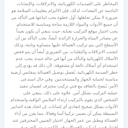
المخاطر على الصدمات الكهربائية، والانزلاقات، والإصابات
الناجمة عن المعدات. لذلك، فإن الالتزام بتعليمات السلامة هو
ضرورة لا يمكن تجاهلها. أول خطوة يجب اتباعها هي التأكد من
أن جميع الأدوات والمواد اللازمة متاحة ومناسبة للاستخدام.
يجب اختيار موقع التركيب بعناية، حيث ينبغي أن يكون بعيداً
عن مصادر المياه والحرارة الزائدة. أيضاً، يجب التأكد من أن
الأسطح التي يتم تركيب الغسالة عليها متساوية وثابتة، وذلك
لتجنب الانزلاقات والتقلبات. من الضروري أيضاً أن يتم فحص
الأسلاك الكهربائية والتأكد من أنها في حالة جيدة. يجب عدم
استخدام أي أسلاك تالفة أو مشقوقة، لأن ذلك قد يؤدي إلى
خطر الصدمة الكهربائية. يُفضل توصيل الغسالة بمقابس أرضية
مناسبة لحماية الجهاز والمستخدمين. وفي حال استدعى
الأمر، يُنصح بالتعاقد مع فني تركيب محترف لضمان تنفيذ
عملية التركيب بشكل آمن. علاوة على ذلك، ينبغي على
الشخص الذي يقوم بالتركيب ارتداء الملابس الواقية واستخدام
الأدوات بشكل صحيح لتفادي أي إصابات. إن اتخاذ هذه التدابير
البسيطة يمكن أن يضمن تركيبا آمنا وفعالا، مما يعزز من أداء
الغسالة ويطيل من عمر الجهاز. اختيار الفنيين المحترفين عند
اختيار فنيين لتركيب الغسالات في الكويت، من الضروري