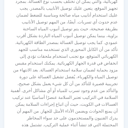
كهربائية، والتي يمكن أن تختلف بحسب نوع الغسالة. بمجرد
تجهيز الموقع، يتعين عليك توصيل الأنابيب بالمصدر. يجب
عليك استخدام أنابيب مياه صالحة ومناسبة للضغط لضمان
عدم حدوث أي تسربات. أيضًا، من المهم توصيل الأنابيب
بطريقة صحيحة، حيث يتم توصيل أنبوب المياه الساخنة
بزاوية، بينما يمكن توصيل أنبوب المياه الباردة بشكل أقرب
عمودي. كما يجب توصيل الغسالة بمصدر الطاقة الكهربائية.
تأكد من أن الكابل المحوري الذي تستخدمه مناسب للجهد
الكهربائي المتوقع، مع تجنب استخدام ملحقات تؤدي إلى
انخفاض في قدرة الجهاز الكهربائية. يمكنك استخدام مقبس
مزود بحماية لضمان سلامة استخدام الغسالة. بعد الانتهاء من
توصيل المياه والكهرباء، يُفضل تشغيل الغسالة على دورة
تجريبية قصيرة للتأكد من أن كل شيء يعمل بشكل صحيح،
والتأكد من عدم وجود تسرب للمياه أو أي مشاكل أخرى. أهمية
السلامة في التركيب تعتبر السلامة عنصرًا أساسيًا عند تركيب
الغسالات في الكويت، حيث أن اتباع إجراءات السلامة يمكن
أن يمنع الحوادث ويضمن الأداء الأمثل للجهاز. من المهم أن
يدرك الفنيون والمستخدمون على حد سواء المخاطر
المحتملة التي قد تنشأ أثناء عملية التركيب. تشتمل هذه