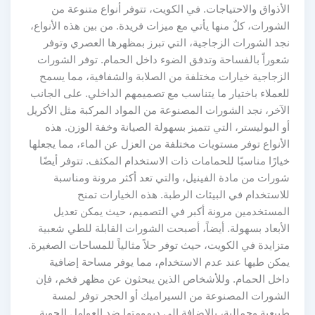
الأذواق والاحتياجات. في الكويت، تتوفر أنواع متنوعة من
الشورات، كلٌ منها يأتي مع ميزات فريدة. من بين هذه الأنواع،
نجد الشورات الزجاجية، التي تبرز بمظهرها العصري وتوفر
شعوراً بالفساحة وتدفق الضوء داخل الحمام. توفر الشورات
الزجاجية خيارات مختلفة من الصلابة والشفافية، مما يسمح
للعملاء باختيار ما يتناسب مع تصميمهم الداخلي. على الجانب
الآخر، نجد الشورات المصنوعة من المواد المركبة مثل الأكريل
أو البوليستر، التي تتميز بسهولة الصيانة وخفة الوزن. هذه
الأنواع توفر مستويات مختلفة من العزل عن الماء، مما يجعلها
خيارًا مناسبًا للحمامات ذات الاستخدام المكثف. تتوفر أيضًا
شورات من مادة الفينيل، والتي تعد أكثر مرونة ومناسبة
للاستخدام في البيئات الرطبة. هذه الخيارات تمنح
المستخدمين مرونة أكبر في التصميم، حيث يمكن تعديل
الأبعاد بسهولة. أيضاً، أصبحت الشورات القابلة للطي شعبية
متزايدة في الكويت، حيث توفر حلاً مثالياً للمساحات الصغيرة.
يمكن طيها عند عدم الاستخدام، مما يوفر مساحة إضافية
داخل الحمام. وللأشخاص الذين يبحثون عن مظهر فخم، فإن
الشورات المصنوعة من السيراميك أو الحجر توفر لمسة
طبيعية وجمالية، بالإضافة إلى ديمومتها ضد العوامل الجوية.