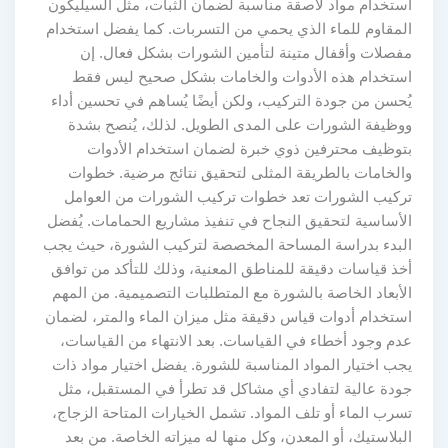
استخدام مواد لاصقة مناسبة لضمان الثبات، مثل السيليكون
المقاوم للماء الذي يحمي من التسربات. كما يفضل استخدام
مفصلات وأقفال متينة لتأمين الشورات بشكل فعال. إن
استخدام هذه الأدوات والخامات بشكل صحيح ليس فقط
يُحسن من جودة التركيب، ولكن أيضًا يُساهم في تحسين أداء
ووظيفة الشورات على المدى الطويل. لذلك، يُنصح بشدة
بتوظيف محترفين ذوي خبرة لضمان استخدام الأدوات
والخامات بالطريقة المثلى لتحقيق نتائج مرضية. خطوات
تركيب الشورات تعد خطوات تركيب الشورات من العوامل
الأساسية لتحقيق النجاح في تنفيذ مشاريع الحمامات. يُفضل
البدء بدراسة المساحة المخصصة لتركيب الشورة، حيث يجب
أخذ قياسات دقيقة للمناطق المعنية، وذلك للتأكد من توافق
الأبعاد الخاصة بالشورة مع المتطلبات التصميمية. من المهم
استخدام أدوات قياس دقيقة مثل ميزان الماء والمتر، لضمان
عدم وجود أخطاء في القياسات. بعد الانتهاء من القياسات،
يجب اختيار المواد المناسبة للشورة. يفضل اختيار مواد ذات
جودة عالية لتفادي أي مشاكل قد تطرأ في المستقبل، مثل
تسرب الماء أو تلف المواد. تشمل الخيارات المتاحة الزجاج،
البلاستيك، أو المعدن، وكل منها له ميزاته الخاصة. من بعد