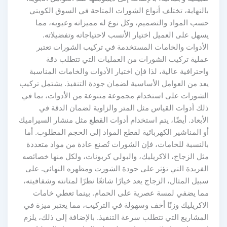
بالنهاية، تختلف أنواع الشورات المتاحة في السوق الكويتي
حسب المواد والتصميم، وكل نوع له مميزاته وعيوبه، مما
يسهل على العميل اختيار الأنسب لاحتياجاته وتفضيلاته.
الأدوات والخامات المستخدمة في تركيب الشورات تعتبر
عملية تركيب الشورات من العمليات التي تتطلب دقة
واحترافية عالية، لذا فإن اختيار الأدوات والخامات المناسبة
يعد من العوامل الأساسية لضمان جودة التنفيذ. يشتمل تركيب
الشورات على استخدام مجموعة متنوعة من الأدوات، بما في
ذلك أدوات القياس مثل المتر والزاوية لضمان الدقة في
الأبعاد. أيضًا، يتم استخدام أدوات القطع مثل منشار السيراميك
أو المناشير الكهربائية لقطع المواد إلى الحجم المطلوب. أما
بالنسبة للخامات، فإن الشورات تُصنع عادة من مواد متعددة
مثل الزجاج، الاكريليك، والبولي كربونات، ولكل منها خصائصه
الفريدة التي تؤثر على جودة الشورت ومظهره النهائي. على
سبيل المثال، الزجاج يعد خيارًا شائعًا نظرًا لمتانته وشفافيته،
مما يضفي لمسة عصرية على الحمام. بينما تعطي خامات
الاكريليك وزنًا أخف وسهولة في التركيب، مما يعتبر ميزة في
المشاريع التي تتطلب سرعة التنفيذ. بالإضافة إلى ذلك، يلزم