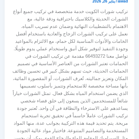
iawad
/
يناير 26, 2026
تركيب شورات الكويت خدمة متخصصة في تركيب جميع أنواع
الشورات الحديثة والكلاسيك باحترافية ودقة عالية، مع
الاهتمام بالتشطيبات النهائية وضمان عدم تسريب المياه.
نعمل على تركيب الشورات الزجاج والعادية باستخدام أفضل
الخامات والأدوات المناسبة لكل حمام، مع الالتزام بالمواعيد
وجودة التنفيذ لتوفير شكل أنيق واستخدام عملي يدوم طويلًا.
تواصل معنا 66493272 مقدمة عن تركيب الشورات في
الحمامات تعتبر الشورات من العناصر الأساسية في تصميم
الحمامات الحديثة، حيث تسهم بشكل كبير في تحسين وظائف
المكان وتعزيز جماليته. تُعرف الشورات، أو المقصورة المائية،
بأنها مساحة مخصصة للاستحمام وتتميز بأسلوب تصميمها
الذي يضمن استخدام المياه بشكل فعال. تمثل الشورات خياراً
شائعاً للمستخدمين الذين يسعون إلى خلق فضاء شخصي
يساعدهم على الاسترخاء والنظافة في آن واحد. تُعتبر جودة
تركيب الشورات عاملاً حاسماً في تحقيق تجربة استحمام
مريحة. يتم تحديد قيمة هذه التركيبة بجوانب عدة، منها المواد
المستخدمة والتصاميم المتنوعة. فاختيار مواد عالية الجودة
مثل السيراميك المقاوم للماء والزجاج القوي يمكن أن يحسن