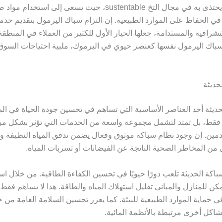
تعتبر الشركة أيضًا مثالاً يحتذى به في مجال التخ sustentable، حيث تسع
في الحفاظ على الموارد الطبيعية. إن التزام سباك اليرمول بتقديم خدم
ستشرافية والمستدامة، جعلها الخيار الأول للكثير من العملاء في المنطق
سباك اليرمول نفسها كعنصر حيوي في اليرموك، ملبية احتياجات السوق
حديثة
ديثة أحد العناصر الأساسية التي تساهم في تحسين جودة الحياة في المن
ه فقط، بل تمتد لتشمل مجموعة واسعة من الخدمات التي تؤثر بشكل مب
دمين. إن وجود نظام سباكة موثوق وفعال يضمن تدفق المياه النظيفة وإز
ن المخاطر الصحية الناتجة عن الفيضانات أو تسربات المياه.
اكة الحديثة تلعب دورًا حيويًا في تحسين الكفاءة الطاقية. من خلال ا
كن للمنازل والمباني تقليل استهلاك المياه والطاقة. هذا لا يساهم فقط
 في حماية الموارد الطبيعية للبيئة. كما يعزز تحسين السلامة العامة من
كل أخرى مرتبطة بالأنظمة المائية.