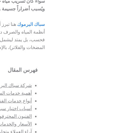
سواء كان تسريب مياه خفي
ويُسبب أضراراً جسيمة و
سباك اليرموك
هنا تبرز 
أنظمة المياه والصرف دا
فحسب، بل يمتد ليشمل
المضخات والفلاتر)، بالإ
فهرس المقال
شركة سباك الير
أهمية خدمات السب
أنواع خدمات الف
أسباب اختيار سب
الفنيون المحترف
الأسعار والخدما
آراء العملاء وتجا