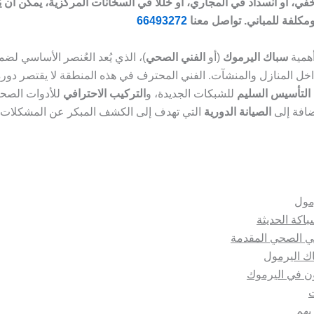
، أو انسداد في المجاري، أو خللاً في السخانات المركزية، يمكن أن يُ
مكلفة للمباني.
تواصل معنا
66493272
أهمية
سباك اليرموك
(أو
الفني الصحي
)، الذي يُعد العُنصر الأساسي لض
خل المنازل والمنشآت. الفني المحترف في هذه المنطقة لا يقتصر دوره
التأسيس السليم
للشبكات الجديدة، و
التركيب الاحترافي
للأدوات الصحي
ضافة إلى
الصيانة الدورية
التي تهدف إلى الكشف المبكر عن المشكلات.
مول
اكة الحديثة
ني الصحي المقدمة
اك اليرمول
ون في اليرموك
ت
ربهم