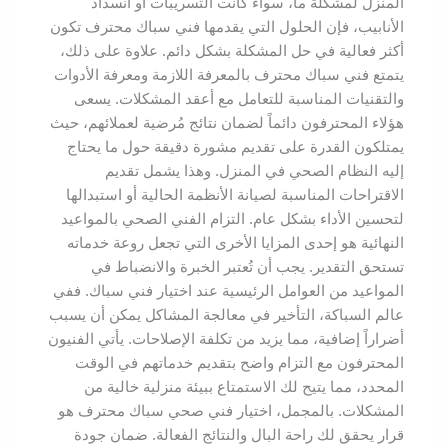
المنزل لمشكلة ما، سواء كانت التسريبات أو انسداد
الأنابيب، فإن الحلول التي يقدمها فني سباك محترف تكون
أكثر فعالية في حل المشكلة بشكل دائم. علاوة على ذلك،
يتمتع فني سباك محترف بالمعرفة اللازمة ومعرفة الأدوات
والتقنيات المناسبة للتعامل مع أعقد المشكلات. يسعى
هؤلاء المحترفون دائماً لضمان نتائج مُرضية لعملائهم، حيث
يمتلكون القدرة على تقديم مشورة دقيقة حول ما يحتاج
إليه النظام الصحي في المنزل. وهذا يشمل تقديم
الاقتراحات المناسبة لصيانة الأنظمة الحالية أو استبدالها
لتحسين الأداء بشكل عام. التزام الفني الصحي بالمواعيد
النهائية هو إحدى المزايا الأخرى التي تجعل روعة خدماته
تستحق التقدير. يجب أن تُعتبر الخبرة والانضباط في
المواعيد من العوامل الرئيسية عند اختيار فني سباك. ففي
عالم السباكة، التأخير في معالجة المشاكل يمكن أن يسبب
أضراراً إضافية، مما يزيد من تكلفة الإصلاحات. يأتي الفنيون
المحترفون مع التزام واضح بتقديم خدماتهم في الوقت
المحدد، مما يتيح لك الاستمتاع ببيئة منزلية خالية من
المشكلات. بالمجمل، اختيار فني صحي سباك محترف هو
قرار يحقق لك راحة البال والنتائج الفعالة. ضمان جودة