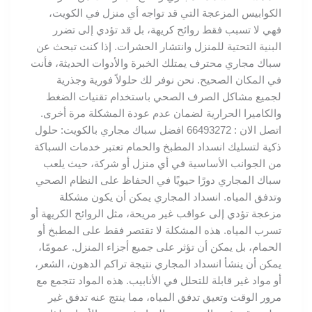
الكوابيس المزعجة التي قد تواجه أي منزل في الكويت،
فهي لا تسبب فقط روائح كريهة، بل قد تؤدي إلى تضرر
البنية التحتية للمنزل وانتشار الحشرات. إذا كنت تبحث عن
سباك مجاري محترف يمتلك الخبرة والأدوات الحديثة، فأنت
في المكان الصحيح. نحن نوفر لك حلولاً فورية وجذرية
لجميع مشاكل الصرف الصحي باستخدام تقنيات الضغط
والكاميرا الحرارية لضمان عدم عودة المشكلة مرة أخرى.
اتصل الان : 66493272 افضل سباك مجاري بالكويت: حلول
ذكية لتسليك انسداد المطبخ والحمام تعتبر خدمات السباكة
من الجوانب الأساسية في أي منزل أو شركة، حيث يلعب
سباك المجاري دورًا حيويًا في الحفاظ على النظام الصحي
وتدفق المياه. انسداد المجاري يمكن أن يكون مشكلة
مزعجة تؤدي إلى عواقب غير مريحة، مثل الروائح الكريهة أو
تسرب المياه. هذه المشكلة لا تقتصر فقط على المطبخ أو
الحمام، بل يمكن أن تؤثر على جميع أجزاء المنزل. عمومًا،
يمكن أن ينشأ انسداد المجاري نتيجة تراكم الدهون، الشعر،
أو مواد غير قابلة للتحلل في الأنابيب. هذه المواد تتجمع مع
مرور الوقت وتعيق تدفق المياه، مما ينتج عنه تدفق غير