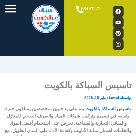
فني
افضل
سباك
تركيب
تركيب
تركيب
Y
P
F
I
فلاتر
صحي
سباك
مجاري
شورات
غسالات
66493272
a
o
n
i
ماء
سباك
مجاري
الكويت
الكويت
الكويت
u
n
c
s
|
الكويت:
بالكويت:
e
t
t
t
5
فني
حلول
b
u
e
a
ذكية
حلول
تسليك
o
b
g
r
فورية
مجاري
وشاملة
o
e
e
r
خبير
لتسليك
لمشكلات
a
k
s
متاح
انسداد
السباكة
m
t
24
في
المطبخ
ساعة
منزلك
والحمام
تاسيس السباكة بالكويت
بواسطة
iawad
/
يناير 15, 2026
تاسيس السباكة بالكويت
يتم على يد فنيين متخصصين يمتلكون خبرة
واسعة في تصميم وتركيب شبكات المياه والصرف الصحي للمنازل
والمباني التجارية والصناعية. نحرص على استخدام أفضل المواد
والخامات لضمان متانة الأنابيب وكفاءة الأداء على المدى الطويل، مع