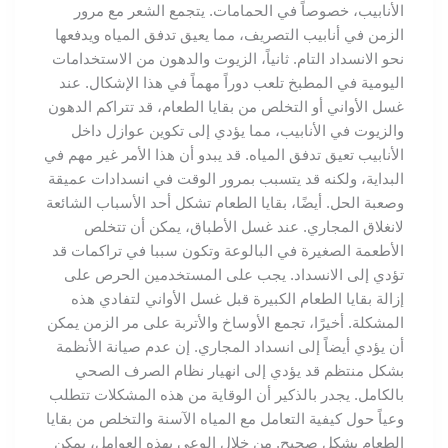
الأنابيب، خصوصاً في الحمامات. يتجمع الشعر مع مرور
الزمن في أنابيب التصريف، مما يعيق تدفق المياه ويدفعها
نحو الانسداد التام. ثانياً، الزيوت والدهون من الاستخدامات
اليومية في المطبخ تلعب دوراً مهماً في هذا الإشكال. عند
غسل الأواني أو التخلص من بقايا الطعام، قد تتراكم الدهون
والزيوت في الأنابيب، مما يؤدي إلى تكوين عوازل داخل
الأنابيب تعيق تدفق المياه. قد يبدو أن هذا الأمر غير مهم في
البداية، ولكنه قد يتسبب بمرور الوقت في انسدادات عميقة
وصعبة الحل. أيضًا، بقايا الطعام تشكل أحد الأسباب الشائعة
لانغلاق المجاري. عند غسل الأطباق، يمكن أن تتخلص
الأطعمة الصغيرة في البالوعة وتكون سببا في تراكمات قد
تؤدي إلى الانسداد. يجب على المستخدمين الحرص على
إزالة بقايا الطعام الكبيرة قبل غسل الأواني لتفادي هذه
المشكلة. أخيرًا، تجمع الأوساخ والأتربة على مر الزمن يمكن
أن يؤدي أيضاً إلى انسداد المجاري. إن عدم صيانة الأنظمة
بشكل منتظم قد يؤدي إلى انهيار نظام الصرف الصحي
بالكامل. يجدر بالذكير أن الوقاية من هذه المشكلات تتطلب
وعياً حول كيفية التعامل مع المياه الآسنة والتخلص من بقايا
الطعام بشكل صحيح. من خلال الوعي بهذه العوامل، يمكن