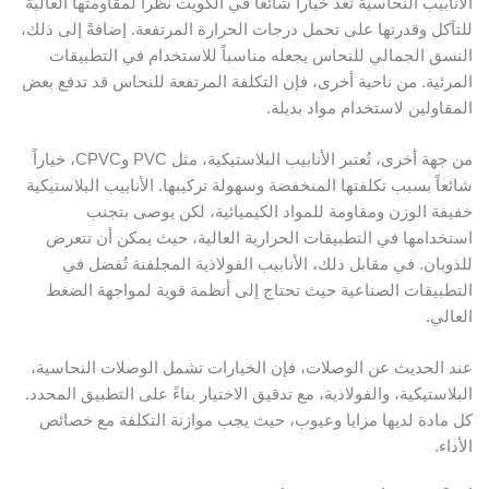
الأنابيب النحاسية تُعد خياراً شائعاً في الكويت نظراً لمقاومتها العالية
للتآكل وقدرتها على تحمل درجات الحرارة المرتفعة. إضافةً إلى ذلك،
النسق الجمالي للنحاس يجعله مناسباً للاستخدام في التطبيقات
المرئية. من ناحية أخرى، فإن التكلفة المرتفعة للنحاس قد تدفع بعض
المقاولين لاستخدام مواد بديلة.
من جهة أخرى، تُعتبر الأنابيب البلاستيكية، مثل PVC وCPVC، خياراً
شائعاً بسبب تكلفتها المنخفضة وسهولة تركيبها. الأنابيب البلاستيكية
خفيفة الوزن ومقاومة للمواد الكيميائية، لكن يوصى بتجنب
استخدامها في التطبيقات الحرارية العالية، حيث يمكن أن تتعرض
للذوبان. في مقابل ذلك، الأنابيب الفولاذية المجلفنة تُفضل في
التطبيقات الصناعية حيث تحتاج إلى أنظمة قوية لمواجهة الضغط
العالي.
عند الحديث عن الوصلات، فإن الخيارات تشمل الوصلات النحاسية،
البلاستيكية، والفولاذية، مع تدقيق الاختيار بناءً على التطبيق المحدد.
كل مادة لديها مزايا وعيوب، حيث يجب موازنة التكلفة مع خصائص
الأداء.