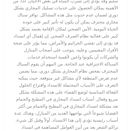
سليم وقد يؤدي إلى تسرب المياه في بعض الأحيان. لذا، من
الأهمية بمكان الحصول على خدمات تسليك المجاري بشكل
دوري لضمان عدم حدوث مثل هذه المشاكل. توافر سباك
مجاري محترف يمكن أن يكون له تأثير كبير على جودة
الحياة اليومية. الأمن الصحي لمكان الإقامة يعتمد بشكل
كبير على فعالية نظام الصرف الصحي. إن إهمال أي انسداد
قد يؤدي إلى تفشي الجراثيم والأمراض، مما يؤثر على صحة
الأفراد المقيمين. وعليه، يتوجب على أصحاب المنازل
والشركات أن يكونوا واعين لأهمية استخدام خدمات
السباكة الاحترافية عند الحاجة. من المهم أن يقوم السباك
المحترف بفحص نظام المجاري بشكل دوري، مما يضمن
عدم تعرض المنطقة لأي مشاكل غير متوقعة. حيث يمكنه
التعرف على الأسباب المحتملة للانسداد واقتراح الحلول
الفعالة المناسبة لوضع القضاء على هذه المشكلة بشكل
سريع وفعال. أسباب انسداد المجاري في المطبخ والحمام
تعد مشكلة انسداد المجاري في المطبخ والحمام من أكثر
القضايا شيوعاً التي يواجهها العديد من المنازل، وهناك عدة
أسباب رئيسية تؤدي إلى هذا الانسداد. أولاً وقبل كل شيء،
تراكم الشعر يعد من أبرز العوامل المساهمة في انسداد