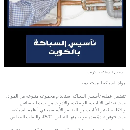
تاسيس السباكة بالكويت
مواد السباكة المستخدمة
تتضمن عملية تأسيس السباكة استخدام مجموعة متنوعة من المواد،
حيث تختلف الأنابيب، الوصلات، والأدوات من حيث الخصائص
والتكلفة. تُعتبر الأنابيب من العناصر الأساسية في أنظمة السباكة،
حيث تتوفر عادةً بعدة مواد، منها النحاس، PVC، والصلب المجلفن.