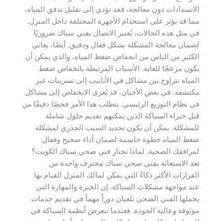
الانسدادات دون معالجة، فقد تؤدي إلى تقليل تدفق المياه،
مما قد يؤثر على استخدام الأجهزة المختلفة داخل المنزل.
في مثل هذه الحالات، يُعتبر الاتصال بفني سباك ضروريًا
لضمان معالجة المشكلة بشكل فعال ودقيق. أيضًا، يعاني
الكثير من الناس من انخفاض ضغط المياه، والذي يمكن أن
يكون مزعجًا للغاية. الأسباب المرتبطة بانخفاض ضغط
المياه تتراوح بين مشاكل في الأنابيب إلى تسريبات غير
مكتشفة. في بعض الأحيان، قد يُعزى الانخفاض إلى مشاكل
في نظام التوزيع الرئيسي. يتطلب هذا الأمر فحصًا دقيقًا من
قبل خبراء السباكة الذين يمكنهم تقديم حلول شاملة
للمشكلة. يمكن أن يكون تحديد السبب الجذري لمشكلة
ضغط المياه خطوة حاسمة لضمان أداء صحيح وفعال
لمرافقك الصحية. لماذا تختار فني صحي سباك الكويت؟
تعد الاستعانة بفني صحي سباك محترف واحدة من
القرارات الأكثر ذكاءً التي يمكن لمالك المنزل القيام بها
عند مواجهة مشكلات السباكة. إن الخبرة والمهارة التي
يحملها الفني الصحي تلعبان دوراً مهماً في تقديم خدمات
موثوقة وعالية الجودة. فعندما تتعرض أنظمة السباكة في