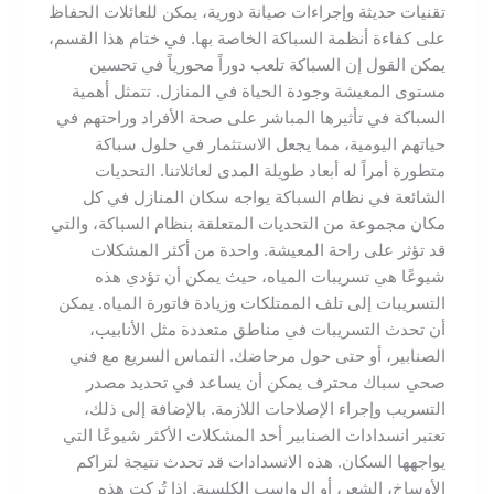
تقنيات حديثة وإجراءات صيانة دورية، يمكن للعائلات الحفاظ
على كفاءة أنظمة السباكة الخاصة بها. في ختام هذا القسم،
يمكن القول إن السباكة تلعب دوراً محورياً في تحسين
مستوى المعيشة وجودة الحياة في المنازل. تتمثل أهمية
السباكة في تأثيرها المباشر على صحة الأفراد وراحتهم في
حياتهم اليومية، مما يجعل الاستثمار في حلول سباكة
متطورة أمراً له أبعاد طويلة المدى لعائلاتنا. التحديات
الشائعة في نظام السباكة يواجه سكان المنازل في كل
مكان مجموعة من التحديات المتعلقة بنظام السباكة، والتي
قد تؤثر على راحة المعيشة. واحدة من أكثر المشكلات
شيوعًا هي تسريبات المياه، حيث يمكن أن تؤدي هذه
التسريبات إلى تلف الممتلكات وزيادة فاتورة المياه. يمكن
أن تحدث التسريبات في مناطق متعددة مثل الأنابيب،
الصنابير، أو حتى حول مرحاضك. التماس السريع مع فني
صحي سباك محترف يمكن أن يساعد في تحديد مصدر
التسريب وإجراء الإصلاحات اللازمة. بالإضافة إلى ذلك،
تعتبر انسدادات الصنابير أحد المشكلات الأكثر شيوعًا التي
يواجهها السكان. هذه الانسدادات قد تحدث نتيجة لتراكم
الأوساخ، الشعر، أو الرواسب الكلسية. إذا تُركت هذه