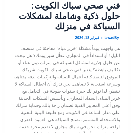
فني صحي سباك الكويت:
حلول ذكية وشاملة لمشكلات
السباكة في منزلك
By
iawad
فبراير 18, 2026
هل واجهت يوماً مشكلة “خرير مياه” مفاجئة في منتصف
الليل؟ أو انسداداً في المجاري عطّل سير يومك؟ هل تبحث
عن حلول جذرية لمشاكل السباكة في منزلك دون عناء أو
تكاليف باهظة؟ يعتبر فني صحي سباك الكويت شريكك
الموثوق لتنفيذ كافة أعمال الصيانة والتركيبات بدقة متناهية
وسرعة استجابة لا تضاهى. نحن ندرك أن أعطال السباكة لا
تنتظر، لذا نوفر لك خبرة سنوات طويلة في التعامل مع
خرير المياه، انسداد المجاري، وتأسيس الشبكات الحديثة
وفق أعلى المعايير الفنية لضمان راحة بالك وحماية منزلك
على مدار الساعة.في الكويت، ومع طبيعة البنية التحتية
والاستخدام المستمر، تصبح السباكة هي العمود الفقري
لراحة منزلك. نحن في سباك مجاري لا نقدم مجرد خدمة