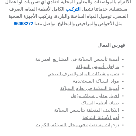
الالتزام بالمواصفات والمعايير المحلية لتفادي أي تسريبات أو أعطال
مستقبلية. خدماتنا تشمل
التركيب
الكامل لأنظمة المياه، الصرف
الصحي، توصيل المياه الساخنة والباردة، وتركيب الأجهزة الصحية
مثل الأحواض والمراحيض والمطابخ. تواصل معنا
66493272
فهرس المقال
أهمية تأسيس السباكة في المشاريع العمرانية
مراحل تأسيس السباكة
تصميم شبكات المياه والصرف الصحي
مواد السباكة المستخدمة
أهمية السلامة في نظام السباكة
اختيار مقاول سباكة مؤهل
صيانة أنظمة السباكة
التكاليف المتعلقة بتأسيس السباكة
أهم الأسئلة الشائعة
توجهات مستقبلية في مجال السباكة بالكويت