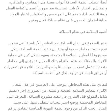
أيضاً، تتطلب أنظمة السباكة أدوات معينة مثل المفاتيح، والمثاقب،
والمناشير. اختيار الأدوات المناسبة يعد ضرورياً لضمان كفاءة العمل
ودقة التنفيذ. لذا، يتحتم على المهندسين والمقاولين اختيار المواد
بعناية لضمان الحصول على نظام سباكة فعال ومتين.
أهمية السلامة في نظام السباكة
تعتبر السلامة في نظام السباكة أحد العناصر الأساسية التي تضمن
عدم حدوث مخاطر صحية أو بيئية. إن تنفيذ أنظمة السباكة بشكل
صحيح وفقًا لمعايير السلامة المعتمدة، يسهم بشكل كبير في حماية
الأفراد والممتلكات. عدم الالتزام بتلك المعايير قد يؤدي إلى مخاطر
متعددة، تشمل تسرب المياه، التلوث، والحوادث الناتجة عن تفجيرات
أو حرائق ناجمة عن تواجد الغاز في أنظمة السباكة.
لتفادي مثل هذه المخاطر، يتوجب على العاملين في هذا المجال
الالتزام بمعايير السلامة الصحية والبيئية. من الضروري إجراء تقييم
شامل للموقع قبل الشروع في تنفيذ مشروع السباكة، للتعرف على
المخاطر المحتملة ووضع استراتيجيات للتقليل منها. على سبيل
المثال، يجب التأكد من وجود أنظمة التهوية المناسبة لتفادي تراكم