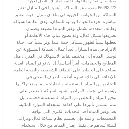
صيانة، بل نقدم أماناً واستدامة لمنزلك. اتصل الان :
66493272 مقدمة عن السباكة وأهميتها في المنازل تعتبر
السباكة من الجوانب الحيوية في بناء أي منزل، حيث تتعلق
مباشرة بجودة الحياة اليومية للسكان. تؤدي أنظمة السباكة
وظائف متعددة، تشمل توفير المياه النظيفة وضمان
تصريفها بشكل فعال. وقد يصبح غياب هذه الأنظمة أو
تعطلها سبباً لظهور مشاكل جمة، مما يؤثر سلباً على حياة
الأفراد في هذه المنازل. تُعد أعمال السباكة المسؤولة عن
توصيل المياه إلى مختلف نقاط الاستهلاك في المنزل، مثل
المطابخ والحمامات، أمراً أساسياً. إذ أن توافر المياه العذبة
يساعد على الحفاظ على النظافة الشخصية والصحة العامة.
بالإضافة إلى ذلك، تسهم أنظمة الصرف الصحي في
التخلص من المياه المستعملة والنفايات، مما يمنع تراكمها
ويُسهم في تجنب الأمراض. أهمية السباكة لا تقتصر على
توفير المياه والتخلص من المياه المستعملة فحسب، بل
تمتد لتشمل تأثيرها على كفاءة استخدام الموارد المائية.
يعد توفير المياه أحد التحديات الكبرى التي تواجه
المجتمعات، وعليه فإن تصميم نظام سباكة فعال ومراعي
للبيئة يُساهم في تقليل إهدار المياه. من خلال استخدام