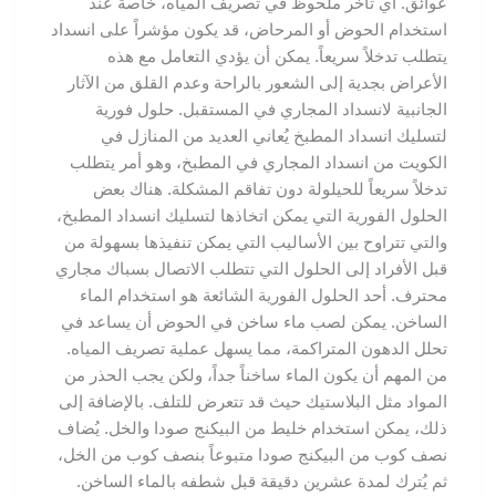
عوائق. أي تأخر ملحوظ في تصريف المياه، خاصةً عند
استخدام الحوض أو المرحاض، قد يكون مؤشراً على انسداد
يتطلب تدخلاً سريعاً. يمكن أن يؤدي التعامل مع هذه
الأعراض بجدية إلى الشعور بالراحة وعدم القلق من الآثار
الجانبية لانسداد المجاري في المستقبل. حلول فورية
لتسليك انسداد المطبخ يُعاني العديد من المنازل في
الكويت من انسداد المجاري في المطبخ، وهو أمر يتطلب
تدخلاً سريعاً للحيلولة دون تفاقم المشكلة. هناك بعض
الحلول الفورية التي يمكن اتخاذها لتسليك انسداد المطبخ،
والتي تتراوح بين الأساليب التي يمكن تنفيذها بسهولة من
قبل الأفراد إلى الحلول التي تتطلب الاتصال بسباك مجاري
محترف. أحد الحلول الفورية الشائعة هو استخدام الماء
الساخن. يمكن لصب ماء ساخن في الحوض أن يساعد في
تحلل الدهون المتراكمة، مما يسهل عملية تصريف المياه.
من المهم أن يكون الماء ساخناً جداً، ولكن يجب الحذر من
المواد مثل البلاستيك حيث قد تتعرض للتلف. بالإضافة إلى
ذلك، يمكن استخدام خليط من البيكنج صودا والخل. يُضاف
نصف كوب من البيكنج صودا متبوعاً بنصف كوب من الخل،
ثم يُترك لمدة عشرين دقيقة قبل شطفه بالماء الساخن.