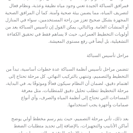
فمرافق السباكة الجيدة تعني وجود مياه نظيفة وعذبة، ونظام فعال
لتصريف المياه، مما يضمن بيئة صحية وآمنة. كما أن المرافق الصحية
المجهزة بشكل صحيح تعزز من راحة المستخدمين، سواء في المنازل
أو المنشآت العامة. وبالتالي، يمكن القول إن تأسيس السباكة يعد من
أولويات التخطيط العمراني، حيث لا يساهم فقط في تحقيق الكفاءة
التشغيلية، بل أيضاً في رفع مستوى المعيشة.
مراحل تأسيس السباكة
تتضمن مراحل تأسيس أنظمة السباكة عدة خطوات أساسية، تبدأ من
التخطيط والتصميم، وتنتهي بالتركيب النهائي. كل مرحلة تحتاج إلى
اهتمام دقيق، لضمان أن النظام سيكون فعالًا وموثوقًا به. في البداية،
مرحلة التخطيط تتطلب تحليل دقيق للمتطلبات، مثل معرفة
المساحات التي تحتاج إلى أنظمة المياه والصرف، وأي أنواع
صمامات وأجهزة يجب استخدامها.
بعد ذلك، تأتي مرحلة التصميم، حيث يتم رسم مخطط أولي يوضح
أماكن الأنابيب والتجهيزات، بالإضافة إلى تحديد متطلبات الضغط
والتدفق. هنا يجب ممارسة الإبداع والدقة في التصميم لضمان