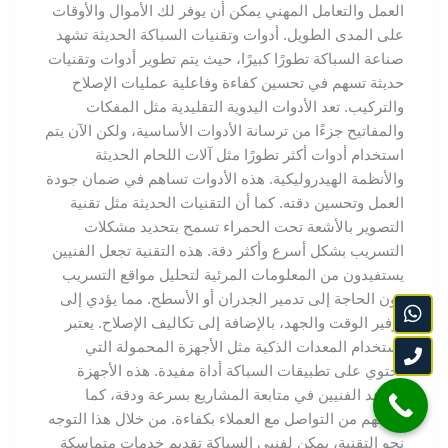
العمل والتعامل المهني يمكن أن يوفر لك الأموال والأوقات
على المدى الطويل. أدوات وتقنيات السباكة الحديثة تشهد
صناعة السباكة تطورًا كبيرًا، حيث يتم تطوير أدوات وتقنيات
حديثة تسهم في تحسين كفاءة وفاعلية عمليات الإصلاح
والتركيب. تعد الأدوات اليدوية التقليدية مثل المفكات
والمفاتيح جزءًا من ترسانة الأدوات الأساسية، ولكن الآن يتم
استخدام أدوات أكثر تطورًا مثل آلات اللحام الحديثة
والأنظمة الهيدروليكية. هذه الأدوات تساهم في ضمان جودة
العمل وتحسين دقته. كما أن التقنيات الحديثة مثل تقنية
التصوير بالأشعة تحت الحمراء تسمح بتحديد مشكلات
التسريب بشكل أسرع وأكثر دقة. هذه التقنية تجعل الفنيين
يستفيدون من المعلومات المرئية لتحليل مواقع التسريب
دون الحاجة إلى تدمير الجدران أو الأسطح. مما يؤدي إلى
توفير الوقت والجهد، بالإضافة إلى تكاليف الإصلاح. يعتبر
استخدام المعدات الذكية مثل الأجهزة المحمولة التي
تحتوي على تطبيقات السباكة أداة مفيدة. هذه الأجهزة
تساعد الفنيين في متابعة المشاريع بسرعة ودقة، كما
تمكنهم من التواصل مع العملاء بكفاءة. من خلال هذا التوجه
نحو التقنية، يمكن لفنيي السباكة تقديم خدمات متماسكة