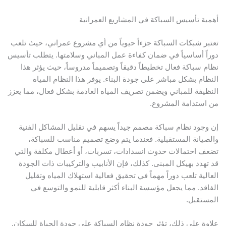
أهمية تأسيس السباكة في المشاريع العمرانية
تعتبر شبكات السباكة جزءاً حيوياً من أي مشروع عمراني، حيث تلعب
دوراً أساسياً في ضمان كفاءة عمل المباني وسلامتها. يتطلب تأسيس
نظام سباكة فعال تخطيطاً دقيقاً وتصميماً مدروساً، حيث يؤثر هذا
النظام بشكل مباشر على جودة البناء. يوفر هذا النظام المياه
النظيفة للمباني ويضمن تصريف المياه العادمة بشكل فعال، مما يعزز
من استدامة المشروع.
إن وجود نظام سباكة مصمم جيداً يسهم في تقليل المشاكل الفنية
والصيانة المستقبلية. فعندما يتم وضع تصميم مناسب للسباكة،
تضعف احتمالات حدوث انسدادات، تسربات، أو أعطال مكلفة والتي
قد تهدد بهيكل المبنى. كذلك، فإن الأنابيب والتركيبات ذات الجودة
العالية تلعب دوراً مهماً في تحقيق فعالية استهلاك المياه وتقليل
الفاقد. مما يجعل مؤسسة البناء أكثر قابلية للنمو والتوسع في
المستقبل.
علاوة على ذلك، تؤثر جودة نظام السباكة على جودة الحياة للسكان.