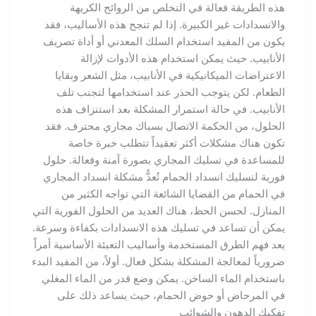
هذه الطريقة فعالة في التخلص من الروائح الكريهة
والانسدادات غير الكبيرة. إذا لم تنجح هذه الأساليب، فقد
يكون من المفيد استخدام السلك المعدني أو أداة تصريف
الأنابيب. حيث يمكن استخدام هذه الأدوات لإزالة
الاعتراضات الميكانيكية في الأنابيب، مثل الشعر وبقايا
الطعام. لكن يتوجب الحذر عند استخدامها لتجنب تلف
الأنابيب. في حالة استمرار المشكلة بعد استنزاف هذه
الحلول، من الحكمة الاتصال بسباك مجاري محترف. فقد
تكون هناك مشكلات أكثر تعقيداً تتطلب خبرة خاصة
للمساعدة في تسليك المجاري بصورة آمنة وفعالة. حلول
فورية لتسليك انسداد الحمام تُعدُّ مشكلة انسداد المجاري
في الحمام من القضايا الشائعة التي تواجه الكثير من
المنازل. لحسن الحظ، هناك العديد من الحلول الفورية التي
يمكن أن تساعد في تسليك هذه الانسدادات بكفاءة وسرعة.
يعد فهم الطرق المستخدمة وأساليب التعبئة الأساسية أمراً
ضرورياً لمعالجة المشكلة بشكل فعال. أولاً، من المفيد البدء
باستخدام الماء الساخن. يمكن وضع قدر من الماء المغلي
في المرحاض أو حوض الحمام، حيث يساعد ذلك على
تفكيك الدهون والشوائب